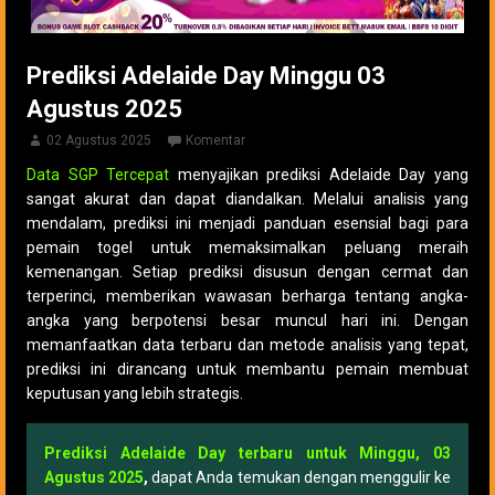
Prediksi Adelaide Day Minggu 03
Agustus 2025
02 Agustus 2025
Komentar
Data SGP Tercepat
menyajikan prediksi Adelaide Day yang
sangat akurat dan dapat diandalkan. Melalui analisis yang
mendalam, prediksi ini menjadi panduan esensial bagi para
pemain togel untuk memaksimalkan peluang meraih
kemenangan. Setiap prediksi disusun dengan cermat dan
terperinci, memberikan wawasan berharga tentang angka-
angka yang berpotensi besar muncul hari ini. Dengan
memanfaatkan data terbaru dan metode analisis yang tepat,
prediksi ini dirancang untuk membantu pemain membuat
keputusan yang lebih strategis.
Prediksi Adelaide Day terbaru untuk Minggu, 03
Agustus 2025
,
dapat Anda temukan dengan menggulir ke