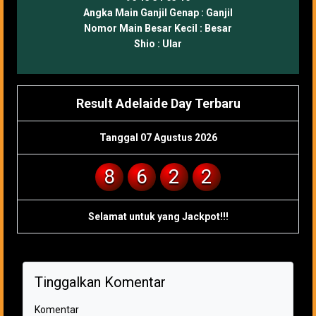
Angka Main Ganjil Genap :
Ganjil
Nomor Main Besar Kecil :
Besar
Shio :
Ular
Result Adelaide Day Terbaru
Tanggal 07 Agustus 2026
8
6
2
2
Selamat untuk yang Jackpot!!!
Tinggalkan Komentar
Komentar