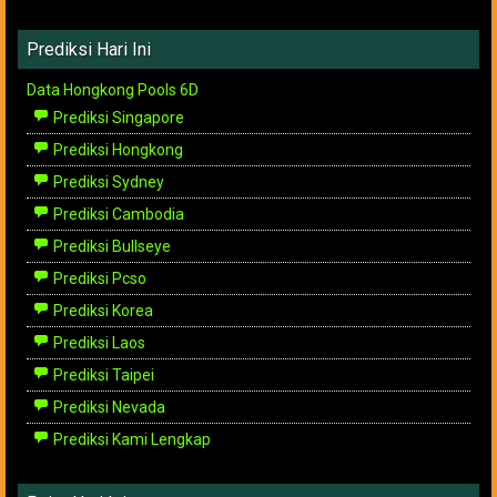
Prediksi Hari Ini
Data Hongkong Pools 6D
Prediksi Singapore
Prediksi Hongkong
Prediksi Sydney
Prediksi Cambodia
Prediksi Bullseye
Prediksi Pcso
Prediksi Korea
Prediksi Laos
Prediksi Taipei
Prediksi Nevada
Prediksi Kami Lengkap