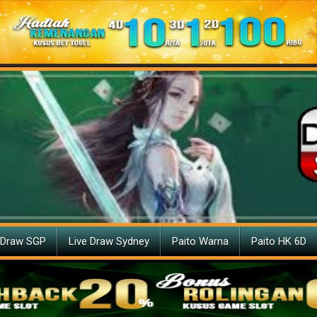
 Draw SGP
Live Draw Sydney
Paito Warna
Paito HK 6D