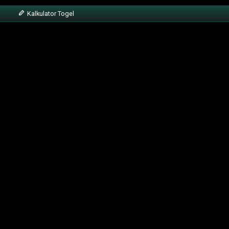
Kalkulator Togel