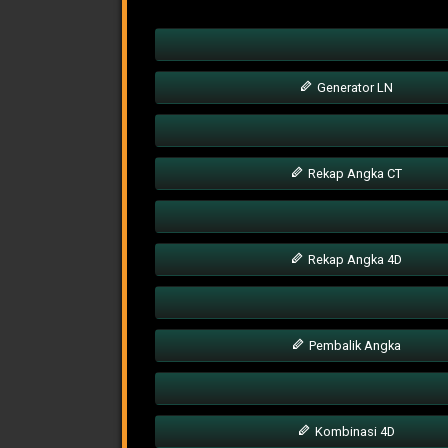
Generator LN
Rekap Angka CT
Rekap Angka 4D
Pembalik Angka
Kombinasi 4D