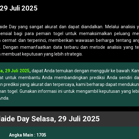
29 Juli 2025
ide Day yang sangat akurat dan dapat diandalkan. Melalui analisis 
sensial bagi para pemain togel untuk memaksimalkan peluang me
n cermat dan terperinci, memberikan wawasan berharga tentang an
ni. Dengan memanfaatkan data terbaru dan metode analisis yang te
 membuat keputusan yang lebih strategis.
a, 29 Juli 2025
,
dapat Anda temukan dengan menggulir ke bawah. Ka
aat untuk membantu Anda membandingkan prediksi Anda sendiri d
prediksi yang akurat dan terpercaya, kami berharap dapat menduku
an togel. Gunakan informasi ini untuk mengambil keputusan yang leb
Anda.
laide Day Selasa, 29 Juli 2025
Angka Main :
1705