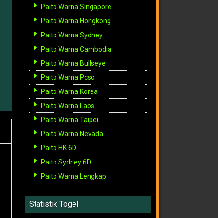
Paito Warna Singapore
Paito Warna Hongkong
Paito Warna Sydney
Paito Warna Cambodia
Paito Warna Bullseye
Paito Warna Pcso
Paito Warna Korea
Paito Warna Laos
Paito Warna Taipei
Paito Warna Nevada
Paito HK 6D
Paito Sydney 6D
Paito Warna Lengkap
Statistik Togel