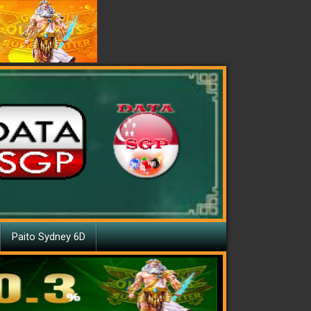
Paito Sydney 6D