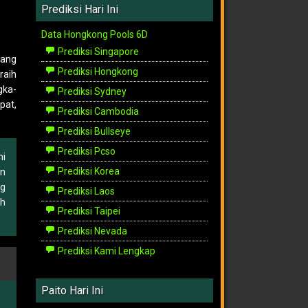
Prediksi Hari Ini
Data Hongkong Pools 6D
Prediksi Singapore
yang
Prediksi Hongkong
raih
gka-
Prediksi Sydney
pat,
Prediksi Cambodia
Prediksi Bullseye
Prediksi Pcso
mi
Prediksi Korea
an
ng
Prediksi Laos
ih
Prediksi Taipei
Prediksi Nevada
Prediksi Kami Lengkap
Paito Hari Ini