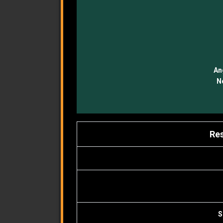
An
N
Res
S