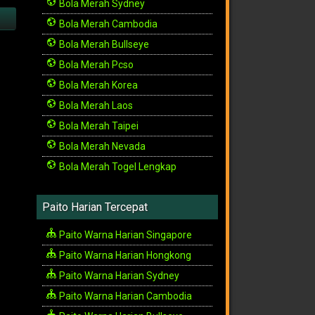
Bola Merah Sydney
Bola Merah Cambodia
Bola Merah Bullseye
Bola Merah Pcso
Bola Merah Korea
Bola Merah Laos
Bola Merah Taipei
Bola Merah Nevada
Bola Merah Togel Lengkap
Paito Harian Tercepat
Paito Warna Harian Singapore
Paito Warna Harian Hongkong
Paito Warna Harian Sydney
Paito Warna Harian Cambodia