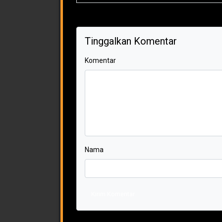
Tinggalkan Komentar
Komentar
Nama
Kirim Komentar