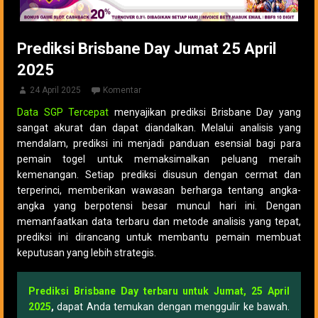
Prediksi Brisbane Day Jumat 25 April
2025
24 April 2025
Komentar
Data SGP Tercepat
menyajikan prediksi Brisbane Day yang
sangat akurat dan dapat diandalkan. Melalui analisis yang
mendalam, prediksi ini menjadi panduan esensial bagi para
pemain togel untuk memaksimalkan peluang meraih
kemenangan. Setiap prediksi disusun dengan cermat dan
terperinci, memberikan wawasan berharga tentang angka-
angka yang berpotensi besar muncul hari ini. Dengan
memanfaatkan data terbaru dan metode analisis yang tepat,
prediksi ini dirancang untuk membantu pemain membuat
keputusan yang lebih strategis.
Prediksi Brisbane Day terbaru untuk Jumat, 25 April
2025
,
dapat Anda temukan dengan menggulir ke bawah.