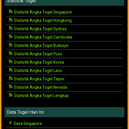
Statistik Togel
Statistik Angka Togel Singapore
Statistik Angka Togel Hongkong
Statistik Angka Togel Sydney
Statistik Angka Togel Cambodia
Statistik Angka Togel Bullseye
Statistik Angka Togel Pcso
Statistik Angka Togel Korea
Statistik Angka Togel Laos
Statistik Angka Togel Taipei
Statistik Angka Togel Nevada
Statistik Angka Togel Lengkap
Data Togel Hari Ini
Data Singapore