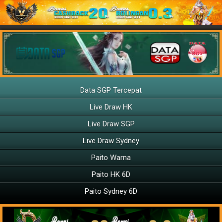
Data SGP Tercepat
Live Draw HK
Live Draw SGP
Live Draw Sydney
Paito Warna
Paito HK 6D
Paito Sydney 6D