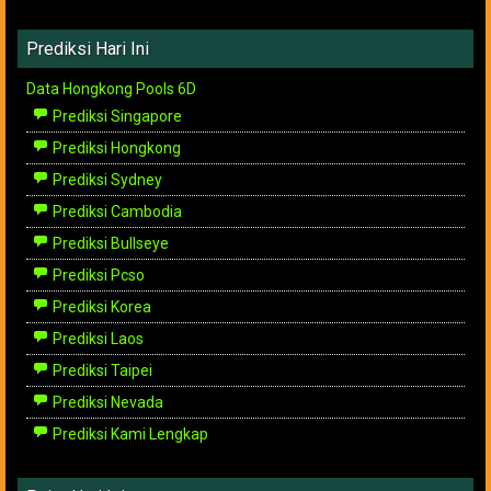
Prediksi Hari Ini
Data Hongkong Pools 6D
Prediksi Singapore
Prediksi Hongkong
Prediksi Sydney
Prediksi Cambodia
Prediksi Bullseye
Prediksi Pcso
Prediksi Korea
Prediksi Laos
Prediksi Taipei
Prediksi Nevada
Prediksi Kami Lengkap