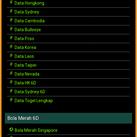
Data Hongkong
Data Sydney
Data Cambodia
Data Bullseye
Data Pcso
Data Korea
Data Laos
Data Taipei
Data Nevada
Data HK 6D
Data Sydney 6D
Data Togel Lengkap
Bola Merah 6D
Bola Merah Singapore