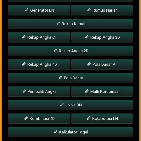
Generator LN
Rumus Harian
Rekap Kumat
Rekap Angka CT
Rekap Angka 3D
Rekap Angka 2D
Rekap Angka 4D
Pola Dasar All
Pola Dasar
Pembalik Angka
Multi Kombinasi
LN vs DN
Kombinasi 4D
Kolaborasi LN
Kalkulator Togel