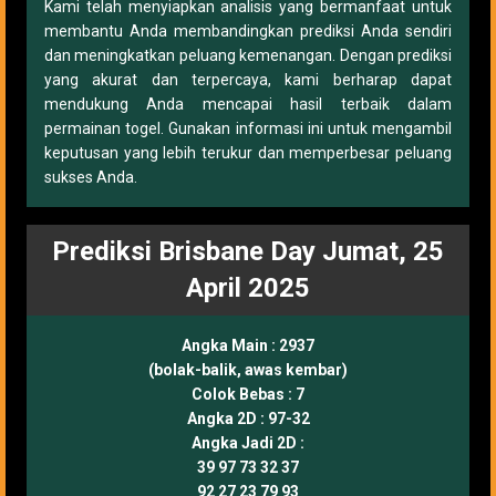
Kami telah menyiapkan analisis yang bermanfaat untuk
membantu Anda membandingkan prediksi Anda sendiri
dan meningkatkan peluang kemenangan. Dengan prediksi
yang akurat dan terpercaya, kami berharap dapat
mendukung Anda mencapai hasil terbaik dalam
permainan togel. Gunakan informasi ini untuk mengambil
keputusan yang lebih terukur dan memperbesar peluang
sukses Anda.
Prediksi Brisbane Day Jumat, 25
April 2025
Angka Main :
2937
(bolak-balik, awas kembar)
Colok Bebas :
7
Angka 2D :
97-32
Angka Jadi 2D :
39 97 73 32 37
92 27 23 79 93