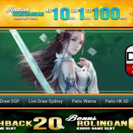
 Draw SGP
Live Draw Sydney
Paito Warna
Paito HK 6D