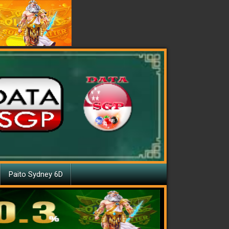
Paito Sydney 6D