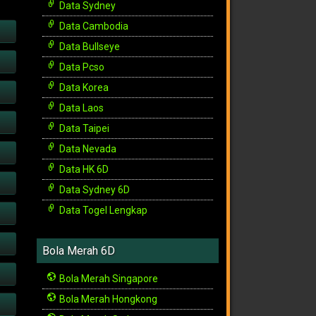
Data Sydney
Data Cambodia
Data Bullseye
Data Pcso
Data Korea
Data Laos
Data Taipei
Data Nevada
Data HK 6D
Data Sydney 6D
Data Togel Lengkap
Bola Merah 6D
Bola Merah Singapore
Bola Merah Hongkong