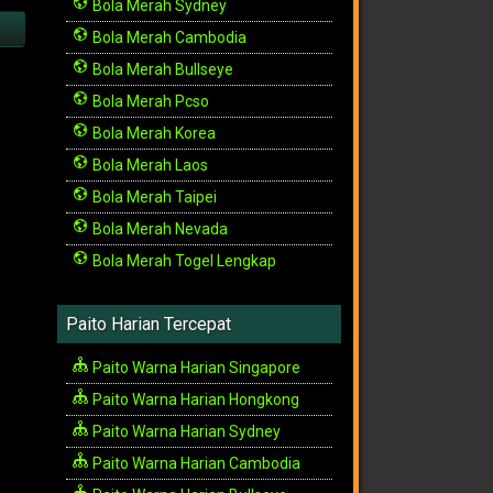
Bola Merah Sydney
Bola Merah Cambodia
Bola Merah Bullseye
Bola Merah Pcso
Bola Merah Korea
Bola Merah Laos
Bola Merah Taipei
Bola Merah Nevada
Bola Merah Togel Lengkap
Paito Harian Tercepat
Paito Warna Harian Singapore
Paito Warna Harian Hongkong
Paito Warna Harian Sydney
Paito Warna Harian Cambodia