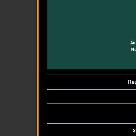
An
No
Res
S