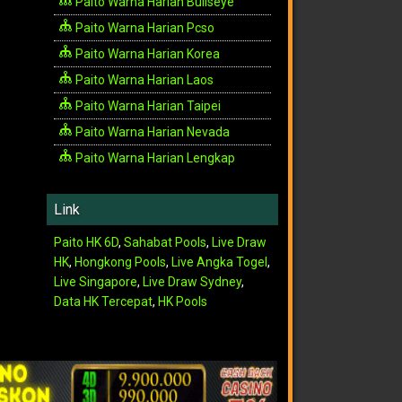
Paito Warna Harian Bullseye
Paito Warna Harian Pcso
Paito Warna Harian Korea
Paito Warna Harian Laos
Paito Warna Harian Taipei
Paito Warna Harian Nevada
Paito Warna Harian Lengkap
Link
Paito HK 6D
,
Sahabat Pools
,
Live Draw
HK
,
Hongkong Pools
,
Live Angka Togel
,
Live Singapore
,
Live Draw Sydney
,
Data HK Tercepat
,
HK Pools