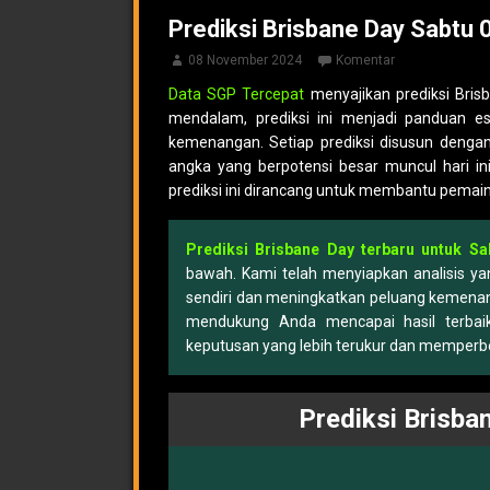
Prediksi Brisbane Day Sabtu
08 November 2024
Komentar
Data SGP Tercepat
menyajikan prediksi Brisb
mendalam, prediksi ini menjadi panduan e
kemenangan. Setiap prediksi disusun denga
angka yang berpotensi besar muncul hari i
prediksi ini dirancang untuk membantu pemain
Prediksi Brisbane Day terbaru untuk S
bawah. Kami telah menyiapkan analisis 
sendiri dan meningkatkan peluang kemenan
mendukung Anda mencapai hasil terbaik
keputusan yang lebih terukur dan memperb
Prediksi Brisb