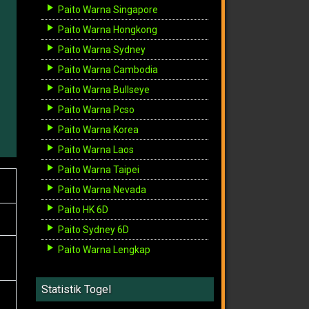
Paito Warna Singapore
Paito Warna Hongkong
Paito Warna Sydney
Paito Warna Cambodia
Paito Warna Bullseye
Paito Warna Pcso
Paito Warna Korea
Paito Warna Laos
Paito Warna Taipei
Paito Warna Nevada
Paito HK 6D
Paito Sydney 6D
Paito Warna Lengkap
Statistik Togel