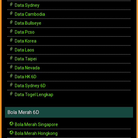
Data Sydney
Data Cambodia
Data Bullseye
Data Pcso
Data Korea
Data Laos
Data Taipei
Data Nevada
Data HK 6D
Data Sydney 6D
Data Togel Lengkap
Bola Merah 6D
Bola Merah Singapore
Bola Merah Hongkong