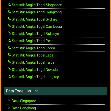
Statistik Angka Togel Singapore
Statistik Angka Togel Hongkong
Statistik Angka Togel Sydney
Statistik Angka Togel Cambodia
Statistik Angka Togel Bullseye
Statistik Angka Togel Pcso
Statistik Angka Togel Korea
Statistik Angka Togel Laos
Statistik Angka Togel Taipei
Statistik Angka Togel Nevada
Statistik Angka Togel Lengkap
Data Togel Hari Ini
Data Singapore
Data Hongkong