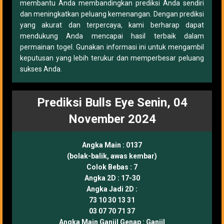
membantu Anda membandingkan prediksi Anda sendiri
dan meningkatkan peluang kemenangan. Dengan prediksi
yang akurat dan terpercaya, kami berharap dapat
mendukung Anda mencapai hasil terbaik dalam
permainan togel. Gunakan informasi ini untuk mengambil
keputusan yang lebih terukur dan memperbesar peluang
sukses Anda.
Prediksi Bulls Eye Senin, 04
November 2024
Angka Main :
0137
(bolak-balik, awas kembar)
Colok Bebas :
7
Angka 2D :
17-30
Angka Jadi 2D :
73 10 30 13 31
03 07 70 71 37
Angka Main Ganjil Genap :
Ganjil