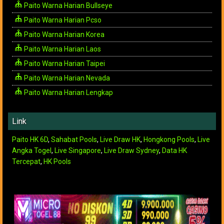
Paito Warna Harian Bullseye
Paito Warna Harian Pcso
Paito Warna Harian Korea
Paito Warna Harian Laos
Paito Warna Harian Taipei
Paito Warna Harian Nevada
Paito Warna Harian Lengkap
Link
Paito HK 6D
,
Sahabat Pools
,
Live Draw HK
,
Hongkong Pools
,
Live
Angka Togel
,
Live Singapore
,
Live Draw Sydney
,
Data HK
Tercepat
,
HK Pools