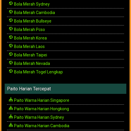
Bola Merah Sydney
Bola Merah Cambodia
Bola Merah Bullseye
Bola Merah Pcso
Bola Merah Korea
Bola Merah Laos
Bola Merah Taipei
Bola Merah Nevada
Bola Merah Togel Lengkap
Paito Harian Tercepat
Paito Warna Harian Singapore
Paito Warna Harian Hongkong
Paito Warna Harian Sydney
Paito Warna Harian Cambodia