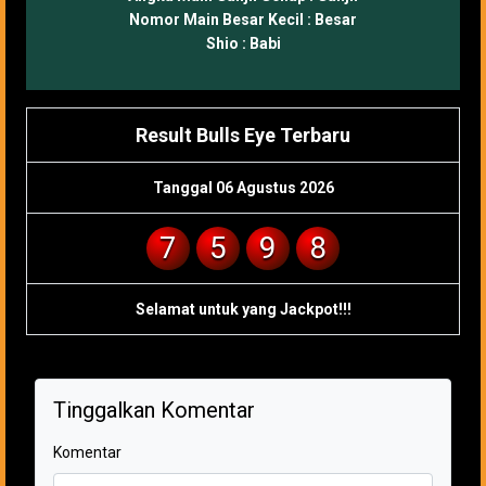
Nomor Main Besar Kecil :
Besar
Shio :
Babi
Result Bulls Eye Terbaru
Tanggal 06 Agustus 2026
7
5
9
8
Selamat untuk yang Jackpot!!!
Tinggalkan Komentar
Komentar