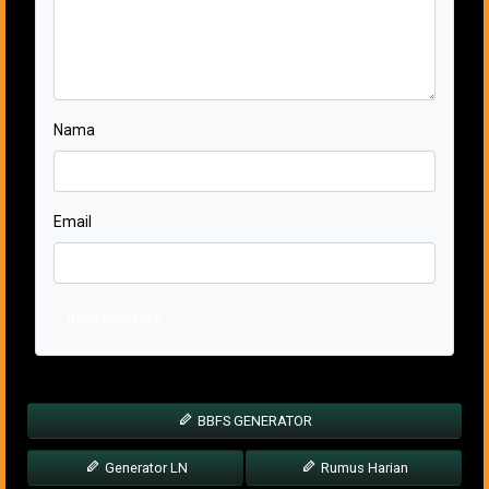
Nama
Email
Kirim Komentar
BBFS GENERATOR
Generator LN
Rumus Harian