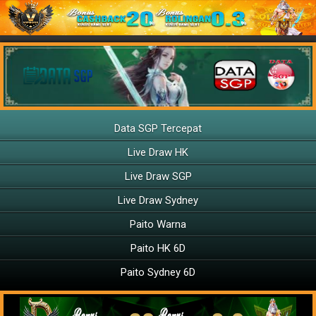
Data SGP Tercepat
Live Draw HK
Live Draw SGP
Live Draw Sydney
Paito Warna
Paito HK 6D
Paito Sydney 6D