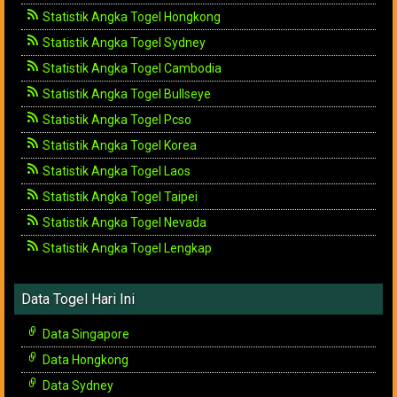
Statistik Angka Togel Hongkong
Statistik Angka Togel Sydney
Statistik Angka Togel Cambodia
Statistik Angka Togel Bullseye
Statistik Angka Togel Pcso
Statistik Angka Togel Korea
Statistik Angka Togel Laos
Statistik Angka Togel Taipei
Statistik Angka Togel Nevada
Statistik Angka Togel Lengkap
Data Togel Hari Ini
Data Singapore
Data Hongkong
Data Sydney