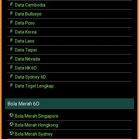
Data Cambodia
Data Bullseye
Data Pcso
Data Korea
Data Laos
Data Taipei
Data Nevada
Data HK 6D
Data Sydney 6D
Data Togel Lengkap
Bola Merah 6D
Bola Merah Singapore
Bola Merah Hongkong
Bola Merah Sydney