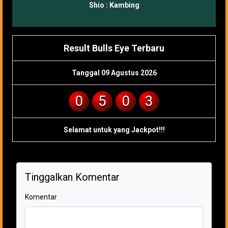
Shio :
Kambing
Result Bulls Eye Terbaru
Tanggal 09 Agustus 2026
0
5
0
3
Selamat untuk yang Jackpot!!!
Tinggalkan Komentar
Komentar