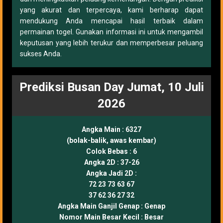
yang akurat dan terpercaya, kami berharap dapat
mendukung Anda mencapai hasil terbaik dalam
permainan togel. Gunakan informasi ini untuk mengambil
keputusan yang lebih terukur dan memperbesar peluang
sukses Anda.
Prediksi Busan Day Jumat, 10 Juli
2026
Angka Main :
6327
(bolak-balik, awas kembar)
Colok Bebas :
6
Angka 2D :
37-26
Angka Jadi 2D :
72 23 73 63 67
37 62 36 27 32
Angka Main Ganjil Genap :
Genap
Nomor Main Besar Kecil :
Besar