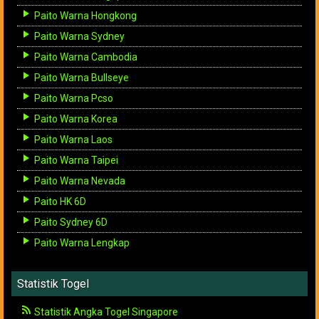
Paito Warna Hongkong
Paito Warna Sydney
Paito Warna Cambodia
Paito Warna Bullseye
Paito Warna Pcso
Paito Warna Korea
Paito Warna Laos
Paito Warna Taipei
Paito Warna Nevada
Paito HK 6D
Paito Sydney 6D
Paito Warna Lengkap
Statistik Togel
Statistik Angka Togel Singapore