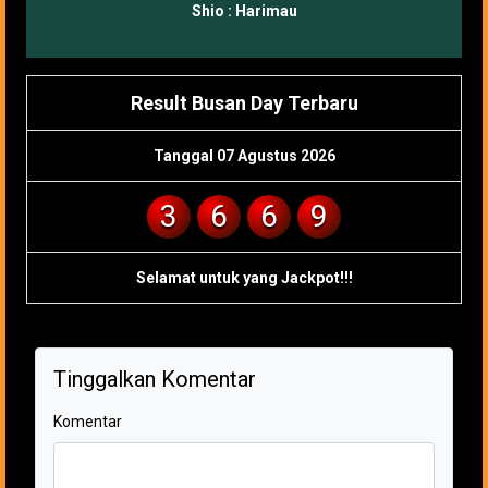
Shio :
Harimau
Result Busan Day Terbaru
Tanggal 07 Agustus 2026
3
6
6
9
Selamat untuk yang Jackpot!!!
Tinggalkan Komentar
Komentar