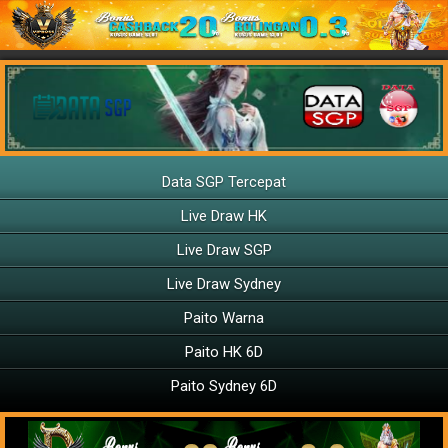
Data SGP Tercepat
Live Draw HK
Live Draw SGP
Live Draw Sydney
Paito Warna
Paito HK 6D
Paito Sydney 6D