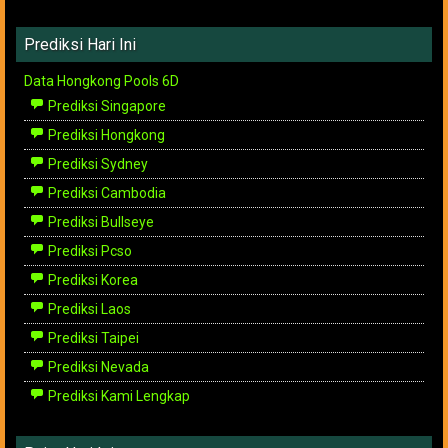
Prediksi Hari Ini
Data Hongkong Pools 6D
Prediksi Singapore
Prediksi Hongkong
Prediksi Sydney
Prediksi Cambodia
Prediksi Bullseye
Prediksi Pcso
Prediksi Korea
Prediksi Laos
Prediksi Taipei
Prediksi Nevada
Prediksi Kami Lengkap