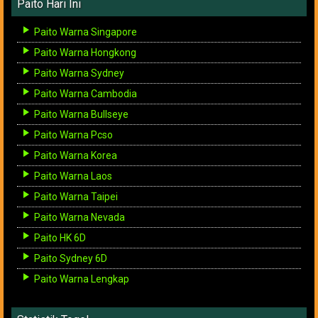
Paito Hari Ini
Paito Warna Singapore
Paito Warna Hongkong
Paito Warna Sydney
Paito Warna Cambodia
Paito Warna Bullseye
Paito Warna Pcso
Paito Warna Korea
Paito Warna Laos
Paito Warna Taipei
Paito Warna Nevada
Paito HK 6D
Paito Sydney 6D
Paito Warna Lengkap