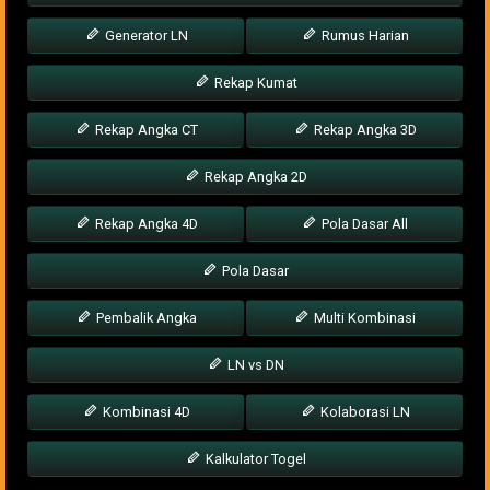
Generator LN
Rumus Harian
Rekap Kumat
Rekap Angka CT
Rekap Angka 3D
Rekap Angka 2D
Rekap Angka 4D
Pola Dasar All
Pola Dasar
Pembalik Angka
Multi Kombinasi
LN vs DN
Kombinasi 4D
Kolaborasi LN
Kalkulator Togel