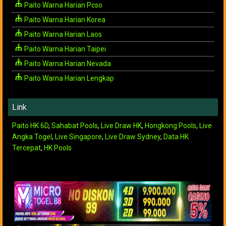
Paito Warna Harian Pcso
Paito Warna Harian Korea
Paito Warna Harian Laos
Paito Warna Harian Taipei
Paito Warna Harian Nevada
Paito Warna Harian Lengkap
Link
Paito HK 6D
,
Sahabat Pools
,
Live Draw HK
,
Hongkong Pools
,
Live
Angka Togel
,
Live Singapore
,
Live Draw Sydney
,
Data HK
Tercepat
,
HK Pools