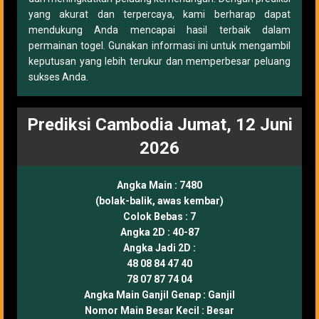
yang akurat dan terpercaya, kami berharap dapat
mendukung Anda mencapai hasil terbaik dalam
permainan togel. Gunakan informasi ini untuk mengambil
keputusan yang lebih terukur dan memperbesar peluang
sukses Anda.
Prediksi Cambodia Jumat, 12 Juni
2026
Angka Main :
7480
(bolak-balik, awas kembar)
Colok Bebas :
7
Angka 2D :
40-87
Angka Jadi 2D :
48 08 84 47 40
78 07 87 74 04
Angka Main Ganjil Genap :
Ganjil
Nomor Main Besar Kecil :
Besar