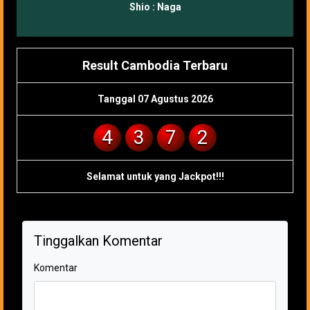
Shio :
Naga
Result Cambodia Terbaru
Tanggal 07 Agustus 2026
4
3
7
2
Selamat untuk yang Jackpot!!!
Tinggalkan Komentar
Komentar