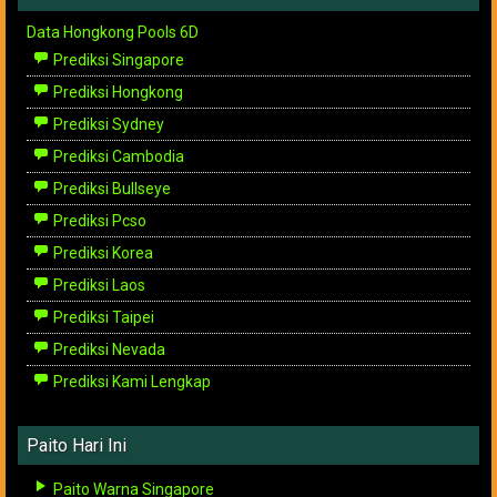
Data Hongkong Pools 6D
Prediksi Singapore
Prediksi Hongkong
Prediksi Sydney
Prediksi Cambodia
Prediksi Bullseye
Prediksi Pcso
Prediksi Korea
Prediksi Laos
Prediksi Taipei
Prediksi Nevada
Prediksi Kami Lengkap
Paito Hari Ini
Paito Warna Singapore