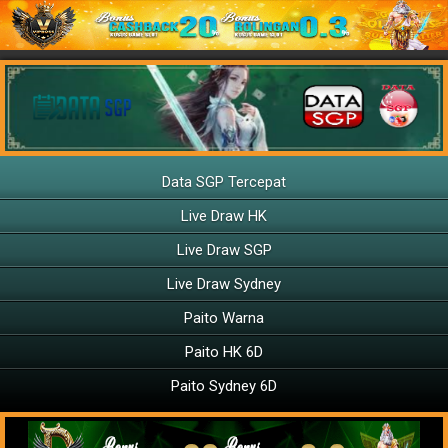
Data SGP Tercepat
Live Draw HK
Live Draw SGP
Live Draw Sydney
Paito Warna
Paito HK 6D
Paito Sydney 6D