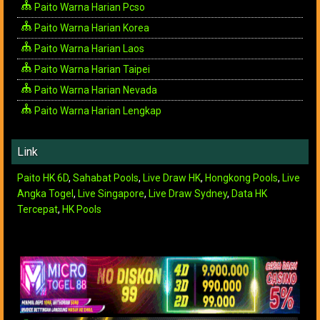
Paito Warna Harian Pcso
Paito Warna Harian Korea
Paito Warna Harian Laos
Paito Warna Harian Taipei
Paito Warna Harian Nevada
Paito Warna Harian Lengkap
Link
Paito HK 6D
,
Sahabat Pools
,
Live Draw HK
,
Hongkong Pools
,
Live
Angka Togel
,
Live Singapore
,
Live Draw Sydney
,
Data HK
Tercepat
,
HK Pools