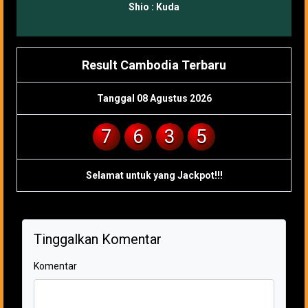
Shio :
Kuda
Result Cambodia Terbaru
Tanggal 08 Agustus 2026
7
6
3
5
Selamat untuk yang Jackpot!!!
Tinggalkan Komentar
Komentar