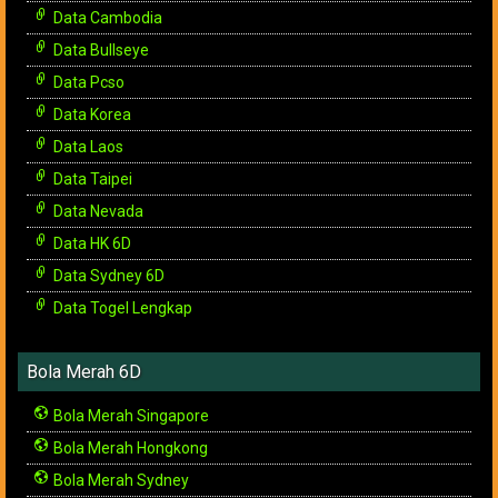
Data Cambodia
Data Bullseye
Data Pcso
Data Korea
Data Laos
Data Taipei
Data Nevada
Data HK 6D
Data Sydney 6D
Data Togel Lengkap
Bola Merah 6D
Bola Merah Singapore
Bola Merah Hongkong
Bola Merah Sydney