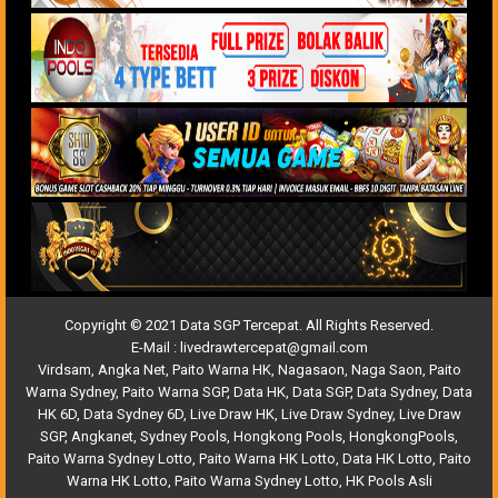
Copyright © 2021 Data SGP Tercepat. All Rights Reserved.
E-Mail :
livedrawtercepat@gmail.com
Virdsam
,
Angka Net
,
Paito Warna HK
,
Nagasaon
,
Naga Saon
,
Paito
Warna Sydney
,
Paito Warna SGP
,
Data HK
,
Data SGP
,
Data Sydney
,
Data
HK 6D
,
Data Sydney 6D
,
Live Draw HK
,
Live Draw Sydney
,
Live Draw
SGP
,
Angkanet
,
Sydney Pools
,
Hongkong Pools
,
HongkongPools
,
Paito Warna Sydney Lotto
,
Paito Warna HK Lotto
,
Data HK Lotto
,
Paito
Warna HK Lotto
,
Paito Warna Sydney Lotto
,
HK Pools Asli