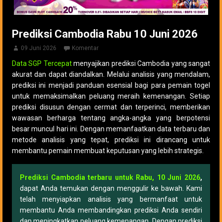
Prediksi Cambodia Rabu 10 Juni 2026
09 Juni 2026
Komentar
Data SGP Tercepat
menyajikan prediksi Cambodia yang sangat
akurat dan dapat diandalkan. Melalui analisis yang mendalam,
prediksi ini menjadi panduan esensial bagi para pemain togel
untuk memaksimalkan peluang meraih kemenangan. Setiap
prediksi disusun dengan cermat dan terperinci, memberikan
wawasan berharga tentang angka-angka yang berpotensi
besar muncul hari ini. Dengan memanfaatkan data terbaru dan
metode analisis yang tepat, prediksi ini dirancang untuk
membantu pemain membuat keputusan yang lebih strategis.
Prediksi Cambodia terbaru untuk Rabu, 10 Juni 2026
,
dapat Anda temukan dengan menggulir ke bawah. Kami
telah menyiapkan analisis yang bermanfaat untuk
membantu Anda membandingkan prediksi Anda sendiri
dan meningkatkan peluang kemenangan. Dengan prediksi