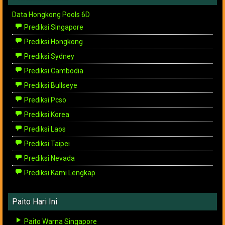
Data Hongkong Pools 6D
Prediksi Singapore
Prediksi Hongkong
Prediksi Sydney
Prediksi Cambodia
Prediksi Bullseye
Prediksi Pcso
Prediksi Korea
Prediksi Laos
Prediksi Taipei
Prediksi Nevada
Prediksi Kami Lengkap
Paito Hari Ini
Paito Warna Singapore