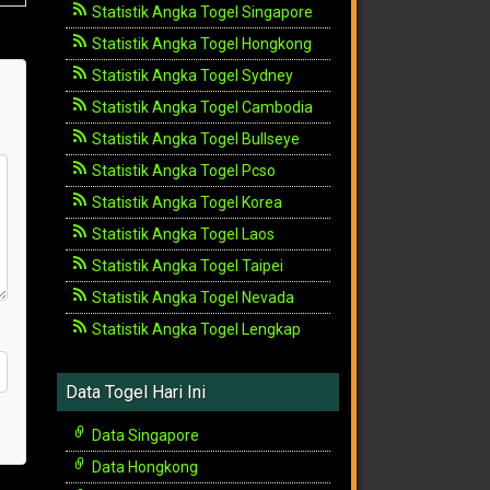
Statistik Angka Togel Singapore
Statistik Angka Togel Hongkong
Statistik Angka Togel Sydney
Statistik Angka Togel Cambodia
Statistik Angka Togel Bullseye
Statistik Angka Togel Pcso
Statistik Angka Togel Korea
Statistik Angka Togel Laos
Statistik Angka Togel Taipei
Statistik Angka Togel Nevada
Statistik Angka Togel Lengkap
Data Togel Hari Ini
Data Singapore
Data Hongkong