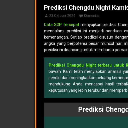
Prediksi Chengdu Night Kami
23 Oktober 2024
Komentar
Data SGP Tercepat
menyajikan prediksi Cheng
mendalam, prediksi ini menjadi panduan e
kemenangan. Setiap prediksi disusun denga
angka yang berpotensi besar muncul hari i
prediksi ini dirancang untuk membantu pemain
Prediksi Chengdu Night terbaru untuk 
bawah. Kami telah menyiapkan analisis 
sendiri dan meningkatkan peluang kemenan
mendukung Anda mencapai hasil terbaik
keputusan yang lebih terukur dan memperb
Prediksi Cheng