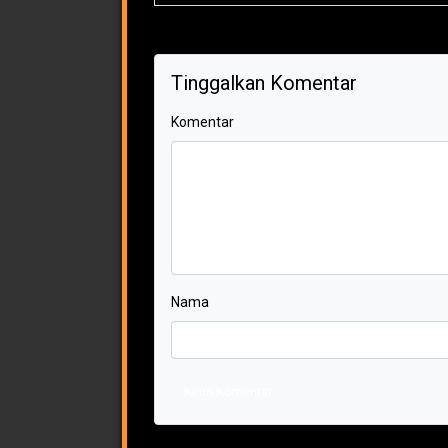
Tinggalkan Komentar
Komentar
Nama
Kirim Komentar