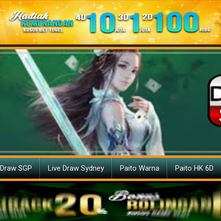
 Draw SGP
Live Draw Sydney
Paito Warna
Paito HK 6D