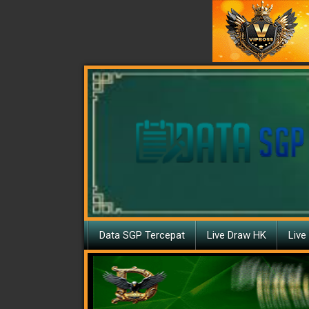
Data SGP Tercepat
Live Draw HK
Live