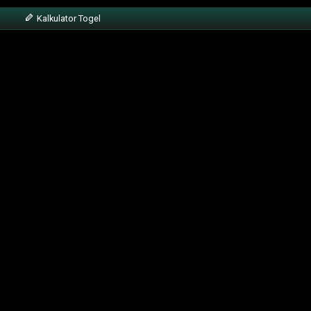
Kalkulator Togel