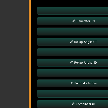
Generator LN
Rekap Angka CT
Rekap Angka 4D
Pembalik Angka
Kombinasi 4D