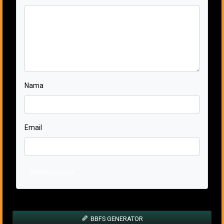
Nama
Email
Kirim Komentar
BBFS GENERATOR