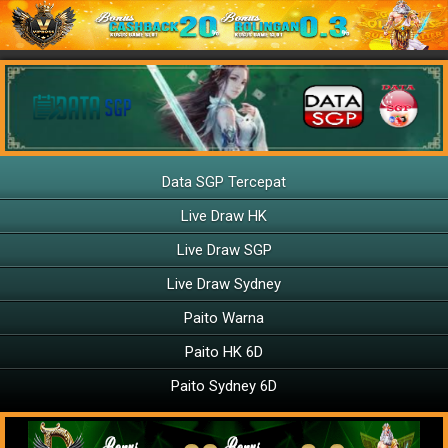
Data SGP Tercepat
Live Draw HK
Live Draw SGP
Live Draw Sydney
Paito Warna
Paito HK 6D
Paito Sydney 6D