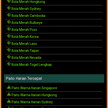
Bola Merah Hongkong
Bola Merah Sydney
Bola Merah Cambodia
Bola Merah Bullseye
Bola Merah Pcso
Bola Merah Korea
Bola Merah Laos
Bola Merah Taipei
Bola Merah Nevada
Bola Merah Togel Lengkap
Paito Harian Tercepat
Paito Warna Harian Singapore
Paito Warna Harian Hongkong
Paito Warna Harian Sydney