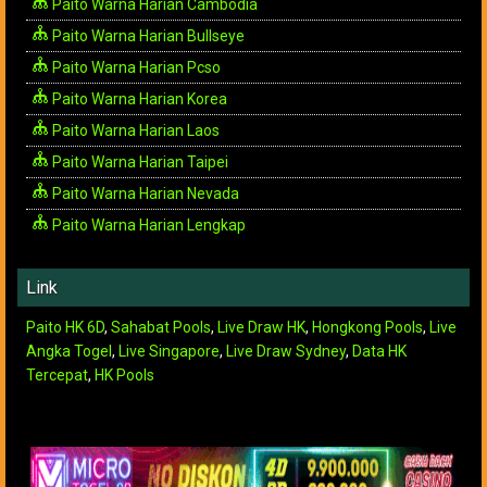
Paito Warna Harian Cambodia
Paito Warna Harian Bullseye
Paito Warna Harian Pcso
Paito Warna Harian Korea
Paito Warna Harian Laos
Paito Warna Harian Taipei
Paito Warna Harian Nevada
Paito Warna Harian Lengkap
Link
Paito HK 6D
,
Sahabat Pools
,
Live Draw HK
,
Hongkong Pools
,
Live
Angka Togel
,
Live Singapore
,
Live Draw Sydney
,
Data HK
Tercepat
,
HK Pools