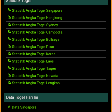
Statistik Togel
Statistik Angka Togel Singapore
Statistik Angka Togel Hongkong
Statistik Angka Togel Sydney
Statistik Angka Togel Cambodia
Statistik Angka Togel Bullseye
Statistik Angka Togel Pcso
Statistik Angka Togel Korea
Statistik Angka Togel Laos
Statistik Angka Togel Taipei
Statistik Angka Togel Nevada
Statistik Angka Togel Lengkap
Data Togel Hari Ini
Data Singapore