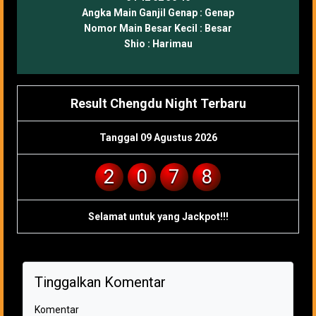
Angka Main Ganjil Genap :
Genap
Nomor Main Besar Kecil :
Besar
Shio :
Harimau
Result Chengdu Night Terbaru
Tanggal 09 Agustus 2026
2
0
7
8
Selamat untuk yang Jackpot!!!
Tinggalkan Komentar
Komentar