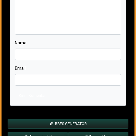
Nama
Email
Kirim Komentar
BBFS GENERATOR