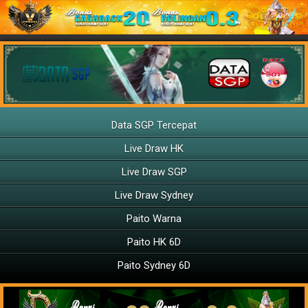
Data SGP Tercepat
Live Draw HK
Live Draw SGP
Live Draw Sydney
Paito Warna
Paito HK 6D
Paito Sydney 6D