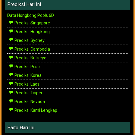
Prediksi Hari Ini
Data Hongkong Pools 6D
Prediksi Singapore
Prediksi Hongkong
Prediksi Sydney
Prediksi Cambodia
Prediksi Bullseye
Prediksi Pcso
Prediksi Korea
Prediksi Laos
Prediksi Taipei
Prediksi Nevada
Prediksi Kami Lengkap
Paito Hari Ini