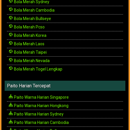
Bola Merah Sydney
Bola Merah Cambodia
Bola Merah Bullseye
Bola Merah Pcso
Bola Merah Korea
Bola Merah Laos
Bola Merah Taipei
Bola Merah Nevada
Bola Merah Togel Lengkap
Paito Harian Tercepat
Paito Warna Harian Singapore
Paito Warna Harian Hongkong
Paito Warna Harian Sydney
Paito Warna Harian Cambodia