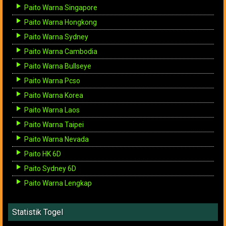
Paito Warna Singapore
Paito Warna Hongkong
Paito Warna Sydney
Paito Warna Cambodia
Paito Warna Bullseye
Paito Warna Pcso
Paito Warna Korea
Paito Warna Laos
Paito Warna Taipei
Paito Warna Nevada
Paito HK 6D
Paito Sydney 6D
Paito Warna Lengkap
Statistik Togel