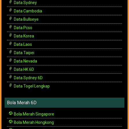
Data Sydney
Data Cambodia
Data Bullseye
Data Pcso
Data Korea
Data Laos
Data Taipei
Data Nevada
Data HK 6D
Data Sydney 6D
Data Togel Lengkap
Bola Merah 6D
Bola Merah Singapore
Bola Merah Hongkong