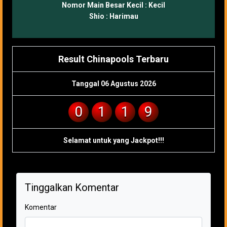
Nomor Main Besar Kecil :
Kecil
Shio :
Harimau
Result Chinapools Terbaru
Tanggal 06 Agustus 2026
0
1
1
9
Selamat untuk yang Jackpot!!!
Tinggalkan Komentar
Komentar