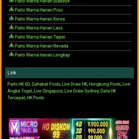
Paito Warna Harian Bullseye
Paito Warna Harian Pcso
Paito Warna Harian Korea
Paito Warna Harian Laos
Paito Warna Harian Taipei
Paito Warna Harian Nevada
Paito Warna Harian Lengkap
Link
Paito HK 6D
,
Sahabat Pools
,
Live Draw HK
,
Hongkong Pools
,
Live
Angka Togel
,
Live Singapore
,
Live Draw Sydney
,
Data HK
Tercepat
,
HK Pools