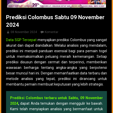
Prediksi Colombus Sabtu 09 November
2024
08 November 2024
Komentar
Data SGP Tercepat
menyajikan prediksi Colombus yang sangat
akurat dan dapat diandalkan. Melalui analisis yang mendalam,
prediksi ini menjadi panduan esensial bagi para pemain togel
untuk memaksimalkan peluang meraih kemenangan. Setiap
prediksi disusun dengan cermat dan terperinci, memberikan
wawasan berharga tentang angka-angka yang berpotensi
besar muncul hari ini. Dengan memanfaatkan data terbaru dan
metode analisis yang tepat, prediksi ini dirancang untuk
membantu pemain membuat keputusan yang lebih strategis.
Prediksi Colombus terbaru untuk Sabtu, 09 November
2024
,
dapat Anda temukan dengan menggulir ke bawah.
Kami telah menyiapkan analisis yang bermanfaat untuk