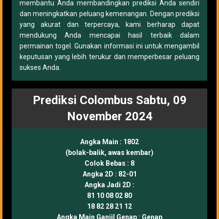
membantu Anda membandingkan prediksi Anda sendiri
dan meningkatkan peluang kemenangan. Dengan prediksi
yang akurat dan terpercaya, kami berharap dapat
mendukung Anda mencapai hasil terbaik dalam
permainan togel. Gunakan informasi ini untuk mengambil
keputusan yang lebih terukur dan memperbesar peluang
sukses Anda.
Prediksi Colombus Sabtu, 09
November 2024
Angka Main :
1802
(bolak-balik, awas kembar)
Colok Bebas :
8
Angka 2D :
82-01
Angka Jadi 2D :
81 10 08 02 80
18 82 28 21 12
Angka Main Ganjil Genap :
Genap