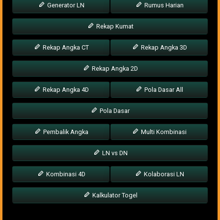
Generator LN
Rumus Harian
Rekap Kumat
Rekap Angka CT
Rekap Angka 3D
Rekap Angka 2D
Rekap Angka 4D
Pola Dasar All
Pola Dasar
Pembalik Angka
Multi Kombinasi
LN vs DN
Kombinasi 4D
Kolaborasi LN
Kalkulator Togel