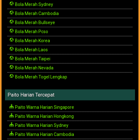
Bola Merah Sydney
Bola Merah Cambodia
Bola Merah Bullseye
Bola Merah Pcso
Bola Merah Korea
Bola Merah Laos
Bola Merah Taipei
Bola Merah Nevada
Bola Merah Togel Lengkap
Paito Harian Tercepat
Paito Warna Harian Singapore
Paito Warna Harian Hongkong
Paito Warna Harian Sydney
Paito Warna Harian Cambodia