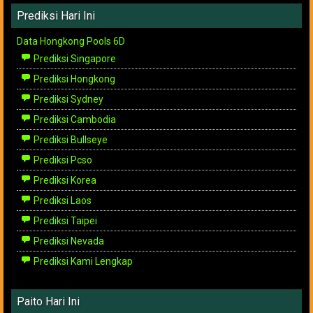
Prediksi Hari Ini
Data Hongkong Pools 6D
Prediksi Singapore
Prediksi Hongkong
Prediksi Sydney
Prediksi Cambodia
Prediksi Bullseye
Prediksi Pcso
Prediksi Korea
Prediksi Laos
Prediksi Taipei
Prediksi Nevada
Prediksi Kami Lengkap
Paito Hari Ini