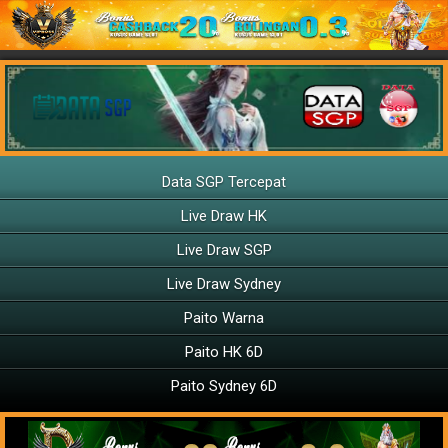
Data SGP Tercepat
Live Draw HK
Live Draw SGP
Live Draw Sydney
Paito Warna
Paito HK 6D
Paito Sydney 6D