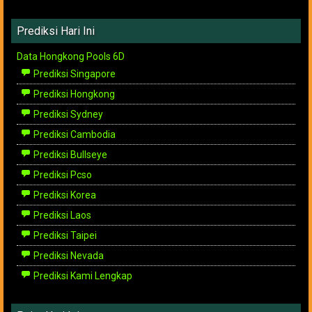
Prediksi Hari Ini
Data Hongkong Pools 6D
Prediksi Singapore
Prediksi Hongkong
Prediksi Sydney
Prediksi Cambodia
Prediksi Bullseye
Prediksi Pcso
Prediksi Korea
Prediksi Laos
Prediksi Taipei
Prediksi Nevada
Prediksi Kami Lengkap