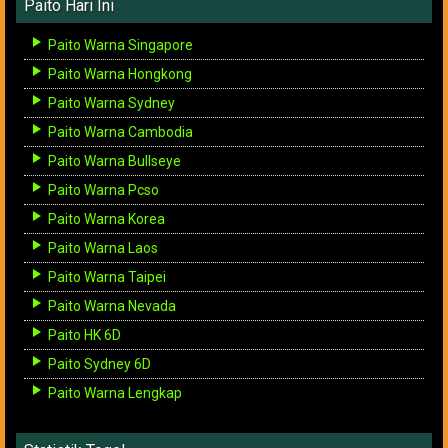
Paito Hari Ini
Paito Warna Singapore
Paito Warna Hongkong
Paito Warna Sydney
Paito Warna Cambodia
Paito Warna Bullseye
Paito Warna Pcso
Paito Warna Korea
Paito Warna Laos
Paito Warna Taipei
Paito Warna Nevada
Paito HK 6D
Paito Sydney 6D
Paito Warna Lengkap