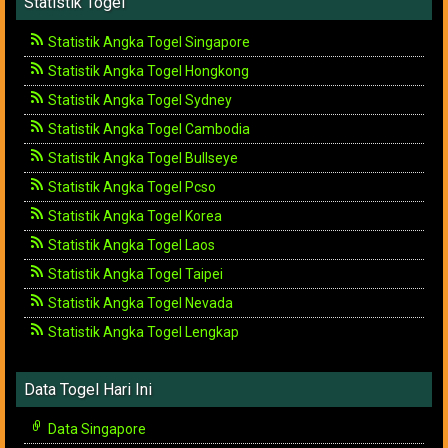
Statistik Togel
Statistik Angka Togel Singapore
Statistik Angka Togel Hongkong
Statistik Angka Togel Sydney
Statistik Angka Togel Cambodia
Statistik Angka Togel Bullseye
Statistik Angka Togel Pcso
Statistik Angka Togel Korea
Statistik Angka Togel Laos
Statistik Angka Togel Taipei
Statistik Angka Togel Nevada
Statistik Angka Togel Lengkap
Data Togel Hari Ini
Data Singapore