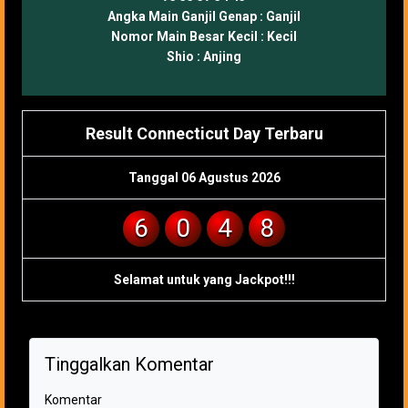
Angka Main Ganjil Genap :
Ganjil
Nomor Main Besar Kecil :
Kecil
Shio :
Anjing
Result Connecticut Day Terbaru
Tanggal 06 Agustus 2026
6
0
4
8
Selamat untuk yang Jackpot!!!
Tinggalkan Komentar
Komentar