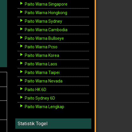
Paito Warna Singapore
Paito Warna Hongkong
Paito Warna Sydney
Paito Warna Cambodia
Paito Warna Bullseye
Paito Warna Pcso
Paito Warna Korea
Paito Warna Laos
Paito Warna Taipei
Paito Warna Nevada
Paito HK 6D
Paito Sydney 6D
Paito Warna Lengkap
Statistik Togel