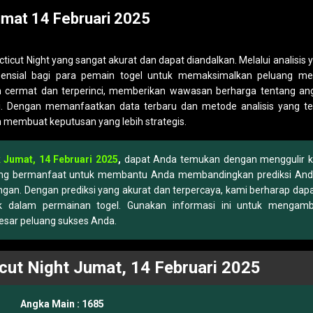
umat 14 Februari 2025
ticut Night yang sangat akurat dan dapat diandalkan. Melalui analisis 
sensial bagi para pemain togel untuk memaksimalkan peluang me
n cermat dan terperinci, memberikan wawasan berharga tentang an
ni. Dengan memanfaatkan data terbaru dan metode analisis yang te
 membuat keputusan yang lebih strategis.
k Jumat, 14 Februari 2025
,
dapat Anda temukan dengan menggulir 
yang bermanfaat untuk membantu Anda membandingkan prediksi An
gan. Dengan prediksi yang akurat dan terpercaya, kami berharap dap
 dalam permainan togel. Gunakan informasi ini untuk mengamb
esar peluang sukses Anda.
cut Night Jumat, 14 Februari 2025
Angka Main :
1685