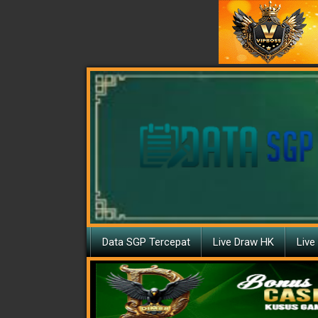
Data SGP Tercepat
Live Draw HK
Live