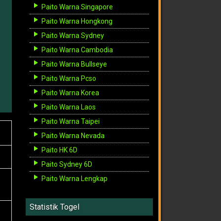
Paito Warna Singapore
Paito Warna Hongkong
Paito Warna Sydney
Paito Warna Cambodia
Paito Warna Bullseye
Paito Warna Pcso
Paito Warna Korea
Paito Warna Laos
Paito Warna Taipei
Paito Warna Nevada
Paito HK 6D
Paito Sydney 6D
Paito Warna Lengkap
Statistik Togel