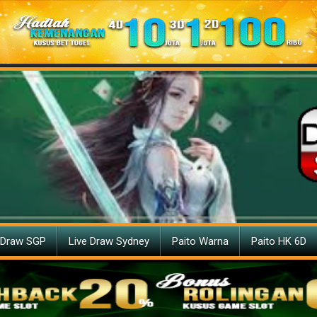
 Draw SGP
Live Draw Sydney
Paito Warna
Paito HK 6D