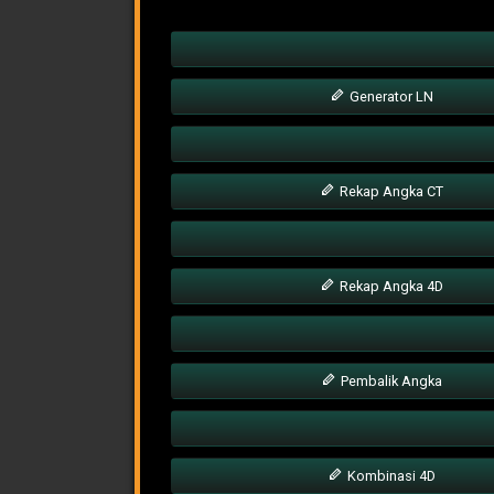
Generator LN
Rekap Angka CT
Rekap Angka 4D
Pembalik Angka
Kombinasi 4D