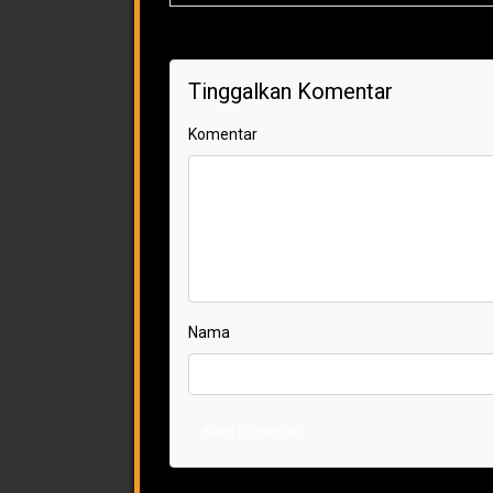
Tinggalkan Komentar
Komentar
Nama
Kirim Komentar