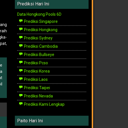
Prediksi Hari Ini
Data Hongkong Pools 6D
Prediksi Singapore
yang
Prediksi Hongkong
raih
gka-
Prediksi Sydney
pat,
Prediksi Cambodia
Prediksi Bullseye
Prediksi Pcso
ke
Prediksi Korea
da
at
Prediksi Laos
il
Prediksi Taipei
Prediksi Nevada
Prediksi Kami Lengkap
Paito Hari Ini