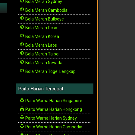
Bola Merah Sydney
Bola Merah Cambodia
Bola Merah Bullseye
Bola Merah Pcso
Bola Merah Korea
Bola Merah Laos
Bola Merah Taipei
Bola Merah Nevada
Bola Merah Togel Lengkap
Paito Harian Tercepat
Paito Warna Harian Singapore
Paito Warna Harian Hongkong
Paito Warna Harian Sydney
Paito Warna Harian Cambodia