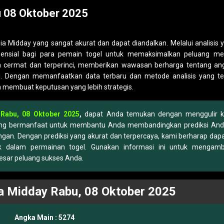
u 08 Oktober 2025
ia Midday yang sangat akurat dan dapat diandalkan. Melalui analisis 
sensial bagi para pemain togel untuk memaksimalkan peluang me
n cermat dan terperinci, memberikan wawasan berharga tentang an
ni. Dengan memanfaatkan data terbaru dan metode analisis yang te
 membuat keputusan yang lebih strategis.
 Rabu, 08 Oktober 2025
,
dapat Anda temukan dengan menggulir 
yang bermanfaat untuk membantu Anda membandingkan prediksi An
gan. Dengan prediksi yang akurat dan terpercaya, kami berharap dap
 dalam permainan togel. Gunakan informasi ini untuk mengamb
esar peluang sukses Anda.
ia Midday Rabu, 08 Oktober 2025
Angka Main :
5274