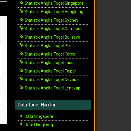
Statistik Angka Togel Singapore
Statistik Angka Togel Hongkong
Statistik Angka Togel Sydney
Statistik Angka Togel Cambodia
Statistik Angka Togel Bullseye
Statistik Angka Togel Pcso
Statistik Angka Togel Korea
Statistik Angka Togel Laos
Statistik Angka Togel Taipei
Statistik Angka Togel Nevada
Statistik Angka Togel Lengkap
Data Togel Hari Ini
Data Singapore
Data Hongkong