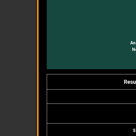
An
N
Resu
S