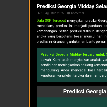
Prediksi Georgia Midday Sel
18 Agustus 2025
Komentar
Data SGP Tercepat
menyajikan prediksi Georg
mendalam, prediksi ini menjadi panduan e
kemenangan. Setiap prediksi disusun denga
angka yang berpotensi besar muncul hari i
prediksi ini dirancang untuk membantu pemain
Prediksi Georgia Midday terbaru untuk 
bawah. Kami telah menyiapkan analisis 
sendiri dan meningkatkan peluang kemenan
mendukung Anda mencapai hasil terbaik
keputusan yang lebih terukur dan memperb
Prediksi Georgi