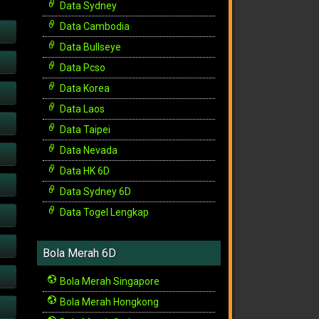
Data Sydney
Data Cambodia
Data Bullseye
Data Pcso
Data Korea
Data Laos
Data Taipei
Data Nevada
Data HK 6D
Data Sydney 6D
Data Togel Lengkap
Bola Merah 6D
Bola Merah Singapore
Bola Merah Hongkong