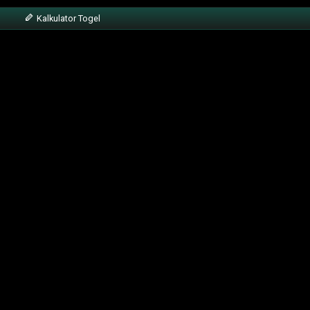
Kalkulator Togel