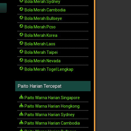
Bola Merah Sydney
Bola Merah Cambodia
Bola Merah Bullseye
Bola Merah Pcso
Bola Merah Korea
Bola Merah Laos
Bola Merah Taipei
Bola Merah Nevada
Bola Merah Togel Lengkap
Paito Harian Tercepat
Paito Warna Harian Singapore
Paito Warna Harian Hongkong
Paito Warna Harian Sydney
Paito Warna Harian Cambodia