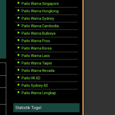
Paito Warna Singapore
Paito Warna Hongkong
Paito Warna Sydney
Paito Warna Cambodia
Paito Warna Bullseye
Paito Warna Pcso
Paito Warna Korea
Paito Warna Laos
Paito Warna Taipei
Paito Warna Nevada
Paito HK 6D
Paito Sydney 6D
Paito Warna Lengkap
Statistik Togel