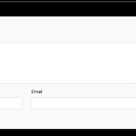
Email