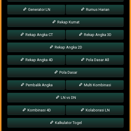
Generator LN
Rumus Harian
Rekap Kumat
Rekap Angka CT
Rekap Angka 3D
Rekap Angka 2D
Rekap Angka 4D
Pola Dasar All
Pola Dasar
Pembalik Angka
Multi Kombinasi
LN vs DN
Kombinasi 4D
Kolaborasi LN
Kalkulator Togel