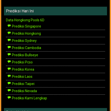
Prediksi Hari Ini
Data Hongkong Pools 6D
Prediksi Singapore
Prediksi Hongkong
Prediksi Sydney
Prediksi Cambodia
Prediksi Bullseye
Prediksi Pcso
Prediksi Korea
Prediksi Laos
Prediksi Taipei
Prediksi Nevada
Prediksi Kami Lengkap