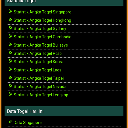
Statistik Togel
Statistik Angka Togel Singapore
Statistik Angka Togel Hongkong
Statistik Angka Togel Sydney
Statistik Angka Togel Cambodia
Statistik Angka Togel Bullseye
Statistik Angka Togel Pcso
Statistik Angka Togel Korea
Statistik Angka Togel Laos
Statistik Angka Togel Taipei
Statistik Angka Togel Nevada
Statistik Angka Togel Lengkap
Data Togel Hari Ini
Data Singapore