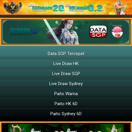
Data SGP Tercepat
Live Draw HK
Live Draw SGP
Live Draw Sydney
Paito Warna
Paito HK 6D
Paito Sydney 6D