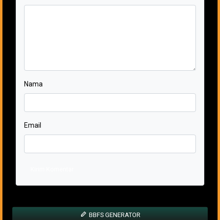
Nama
Email
Kirim Komentar
BBFS GENERATOR