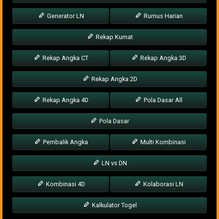
Generator LN
Rumus Harian
Rekap Kumat
Rekap Angka CT
Rekap Angka 3D
Rekap Angka 2D
Rekap Angka 4D
Pola Dasar All
Pola Dasar
Pembalik Angka
Multi Kombinasi
LN vs DN
Kombinasi 4D
Kolaborasi LN
Kalkulator Togel