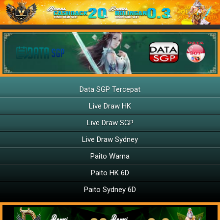
Data SGP Tercepat
Live Draw HK
Live Draw SGP
Live Draw Sydney
Paito Warna
Paito HK 6D
Paito Sydney 6D