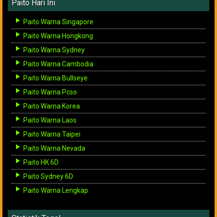
Paito Hari Ini
Paito Warna Singapore
Paito Warna Hongkong
Paito Warna Sydney
Paito Warna Cambodia
Paito Warna Bullseye
Paito Warna Pcso
Paito Warna Korea
Paito Warna Laos
Paito Warna Taipei
Paito Warna Nevada
Paito HK 6D
Paito Sydney 6D
Paito Warna Lengkap