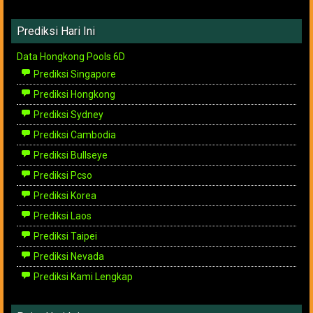
Prediksi Hari Ini
Data Hongkong Pools 6D
Prediksi Singapore
Prediksi Hongkong
Prediksi Sydney
Prediksi Cambodia
Prediksi Bullseye
Prediksi Pcso
Prediksi Korea
Prediksi Laos
Prediksi Taipei
Prediksi Nevada
Prediksi Kami Lengkap