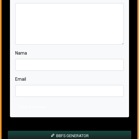
Nama
Email
Kirim Komentar
BBFS GENERATOR