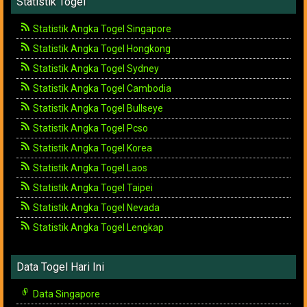
Statistik Togel
Statistik Angka Togel Singapore
Statistik Angka Togel Hongkong
Statistik Angka Togel Sydney
Statistik Angka Togel Cambodia
Statistik Angka Togel Bullseye
Statistik Angka Togel Pcso
Statistik Angka Togel Korea
Statistik Angka Togel Laos
Statistik Angka Togel Taipei
Statistik Angka Togel Nevada
Statistik Angka Togel Lengkap
Data Togel Hari Ini
Data Singapore