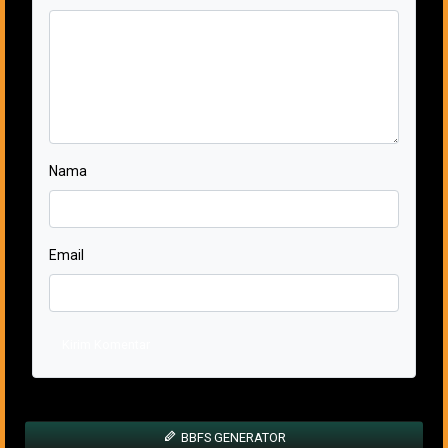
Nama
Email
Kirim Komentar
BBFS GENERATOR