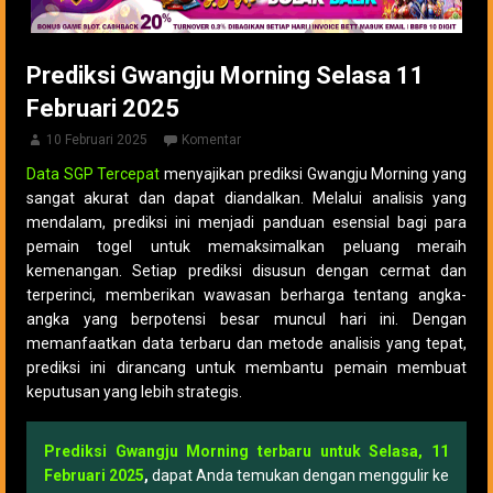
Prediksi Gwangju Morning Selasa 11
Februari 2025
10 Februari 2025
Komentar
Data SGP Tercepat
menyajikan prediksi Gwangju Morning yang
sangat akurat dan dapat diandalkan. Melalui analisis yang
mendalam, prediksi ini menjadi panduan esensial bagi para
pemain togel untuk memaksimalkan peluang meraih
kemenangan. Setiap prediksi disusun dengan cermat dan
terperinci, memberikan wawasan berharga tentang angka-
angka yang berpotensi besar muncul hari ini. Dengan
memanfaatkan data terbaru dan metode analisis yang tepat,
prediksi ini dirancang untuk membantu pemain membuat
keputusan yang lebih strategis.
Prediksi Gwangju Morning terbaru untuk Selasa, 11
Februari 2025
,
dapat Anda temukan dengan menggulir ke