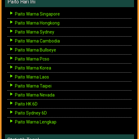
Paito Hari Ini
Paito Warna Singapore
Paito Warna Hongkong
Paito Warna Sydney
Paito Warna Cambodia
Paito Warna Bullseye
Paito Warna Pcso
Paito Warna Korea
Paito Warna Laos
Paito Warna Taipei
Paito Warna Nevada
Paito HK 6D
Paito Sydney 6D
Paito Warna Lengkap