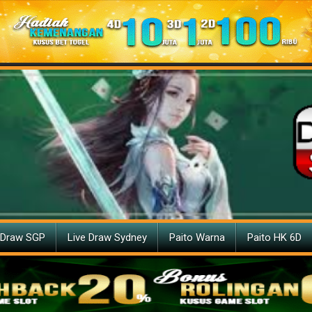
 Draw SGP
Live Draw Sydney
Paito Warna
Paito HK 6D