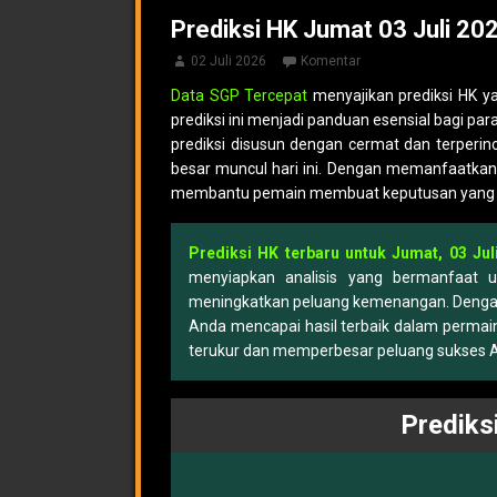
Prediksi HK Jumat 03 Juli 20
02 Juli 2026
Komentar
Data SGP Tercepat
menyajikan prediksi HK ya
prediksi ini menjadi panduan esensial bagi 
prediksi disusun dengan cermat dan terperi
besar muncul hari ini. Dengan memanfaatkan d
membantu pemain membuat keputusan yang le
Prediksi HK terbaru untuk Jumat, 03 Jul
menyiapkan analisis yang bermanfaat
meningkatkan peluang kemenangan. Dengan 
Anda mencapai hasil terbaik dalam permain
terukur dan memperbesar peluang sukses 
Prediks