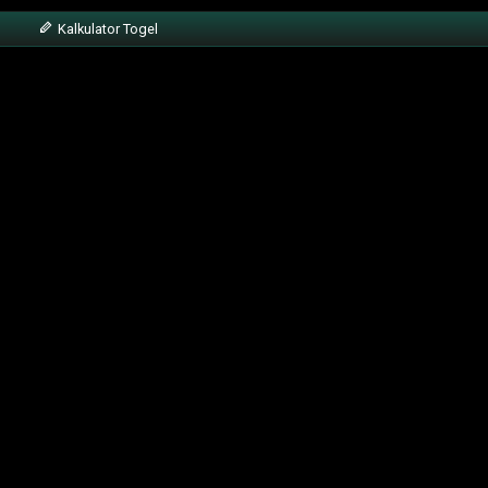
Kalkulator Togel