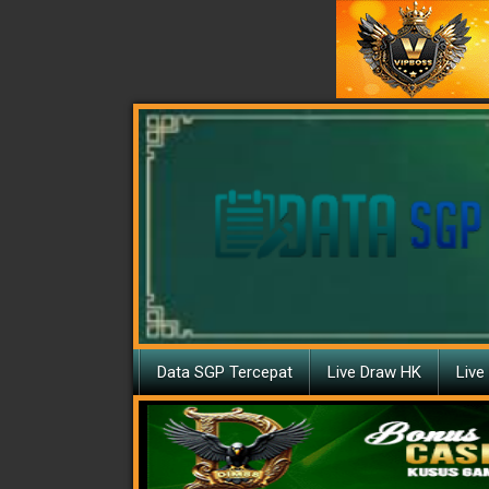
Data SGP Tercepat
Live Draw HK
Live