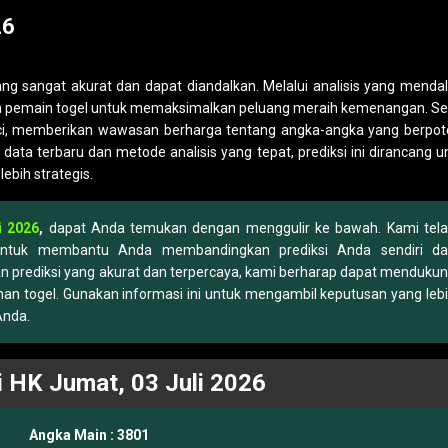
26
ng sangat akurat dan dapat diandalkan. Melalui analisis yang menda
para pemain togel untuk memaksimalkan peluang meraih kemenangan. Se
nci, memberikan wawasan berharga tentang angka-angka yang berpot
ata terbaru dan metode analisis yang tepat, prediksi ini dirancang u
bih strategis.
i 2026
,
dapat Anda temukan dengan menggulir ke bawah. Kami tel
 untuk membantu Anda membandingkan prediksi Anda sendiri d
prediksi yang akurat dan terpercaya, kami berharap dapat menduku
an togel. Gunakan informasi ini untuk mengambil keputusan yang leb
Anda.
i HK Jumat, 03 Juli 2026
Angka Main :
3801