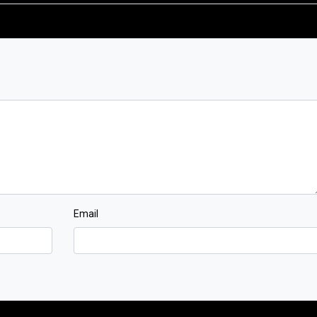
Email