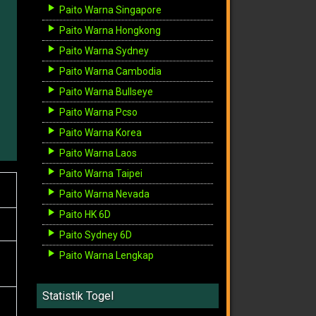
Paito Warna Singapore
Paito Warna Hongkong
Paito Warna Sydney
Paito Warna Cambodia
Paito Warna Bullseye
Paito Warna Pcso
Paito Warna Korea
Paito Warna Laos
Paito Warna Taipei
Paito Warna Nevada
Paito HK 6D
Paito Sydney 6D
Paito Warna Lengkap
Statistik Togel