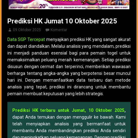
Prediksi HK Jumat 10 Oktober 2025
09 Oktober 2025
Komentar
Data SGP Tercepat
menyajikan prediksi HK yang sangat akurat
dan dapat diandalkan. Melalui analisis yang mendalam, prediksi
ini menjadi panduan esensial bagi para pemain togel untuk
memaksimalkan peluang meraih kemenangan. Setiap prediksi
disusun dengan cermat dan terperinci, memberikan wawasan
berharga tentang angka-angka yang berpotensi besar muncul
hari ini. Dengan memanfaatkan data terbaru dan metode
analisis yang tepat, prediksi ini dirancang untuk membantu
pemain membuat keputusan yang lebih strategis.
Prediksi HK terbaru untuk Jumat, 10 Oktober 2025
,
dapat Anda temukan dengan menggulir ke bawah. Kami
telah menyiapkan analisis yang bermanfaat untuk
membantu Anda membandingkan prediksi Anda sendiri
dan meningkatkan peluang kemenangan. Dengan prediksi