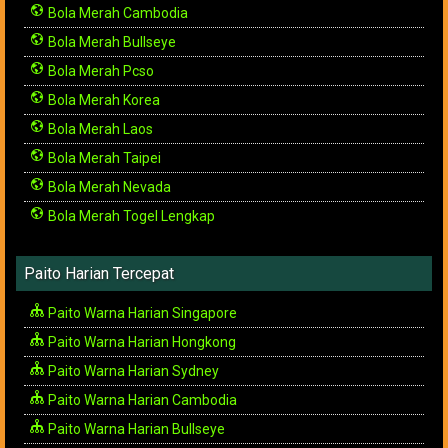
Bola Merah Cambodia
Bola Merah Bullseye
Bola Merah Pcso
Bola Merah Korea
Bola Merah Laos
Bola Merah Taipei
Bola Merah Nevada
Bola Merah Togel Lengkap
Paito Harian Tercepat
Paito Warna Harian Singapore
Paito Warna Harian Hongkong
Paito Warna Harian Sydney
Paito Warna Harian Cambodia
Paito Warna Harian Bullseye