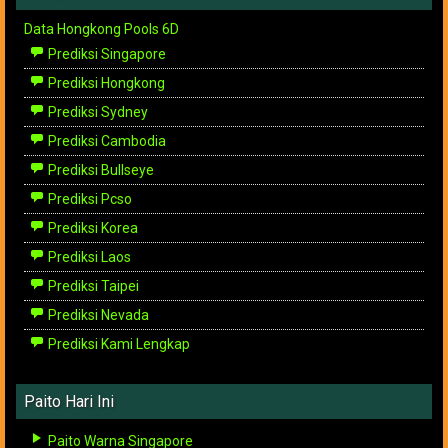
Data Hongkong Pools 6D
Prediksi Singapore
Prediksi Hongkong
Prediksi Sydney
Prediksi Cambodia
Prediksi Bullseye
Prediksi Pcso
Prediksi Korea
Prediksi Laos
Prediksi Taipei
Prediksi Nevada
Prediksi Kami Lengkap
Paito Hari Ini
Paito Warna Singapore