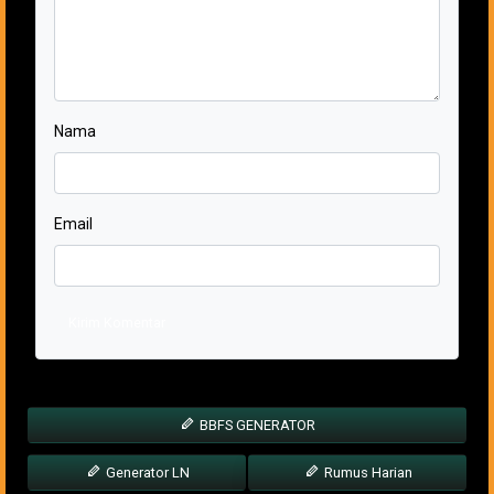
Nama
Email
Kirim Komentar
BBFS GENERATOR
Generator LN
Rumus Harian