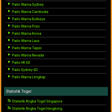
Paito Warna Sydney
Paito Warna Cambodia
Paito Warna Bullseye
Paito Warna Pcso
Paito Warna Korea
Paito Warna Laos
Paito Warna Taipei
Paito Warna Nevada
Paito HK 6D
Paito Sydney 6D
Paito Warna Lengkap
Statistik Togel
Statistik Angka Togel Singapore
Statistik Angka Togel Hongkong