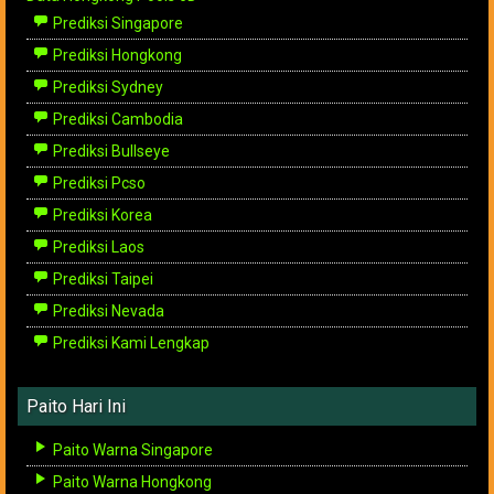
Prediksi Singapore
Prediksi Hongkong
Prediksi Sydney
Prediksi Cambodia
Prediksi Bullseye
Prediksi Pcso
Prediksi Korea
Prediksi Laos
Prediksi Taipei
Prediksi Nevada
Prediksi Kami Lengkap
Paito Hari Ini
Paito Warna Singapore
Paito Warna Hongkong