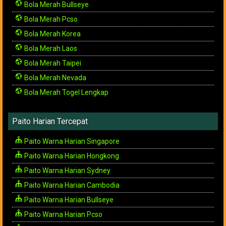
Bola Merah Bullseye
Bola Merah Pcso
Bola Merah Korea
Bola Merah Laos
Bola Merah Taipei
Bola Merah Nevada
Bola Merah Togel Lengkap
Paito Harian Tercepat
Paito Warna Harian Singapore
Paito Warna Harian Hongkong
Paito Warna Harian Sydney
Paito Warna Harian Cambodia
Paito Warna Harian Bullseye
Paito Warna Harian Pcso