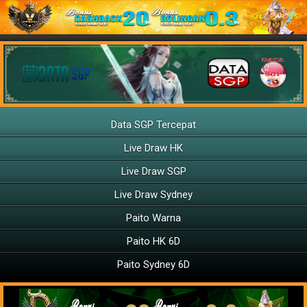
Data SGP Tercepat
Live Draw HK
Live Draw SGP
Live Draw Sydney
Paito Warna
Paito HK 6D
Paito Sydney 6D