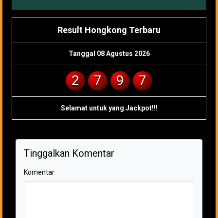
Result Hongkong Terbaru
Tanggal 08 Agustus 2026
2
7
9
7
Selamat untuk yang Jackpot!!!
Tinggalkan Komentar
Komentar