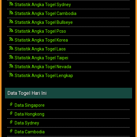
Statistik Angka Togel Sydney
Statistik Angka Togel Cambodia
Statistik Angka Togel Bullseye
Statistik Angka Togel Pcso
Statistik Angka Togel Korea
Statistik Angka Togel Laos
Statistik Angka Togel Taipei
Statistik Angka Togel Nevada
Statistik Angka Togel Lengkap
Data Togel Hari Ini
Data Singapore
Data Hongkong
Data Sydney
Data Cambodia