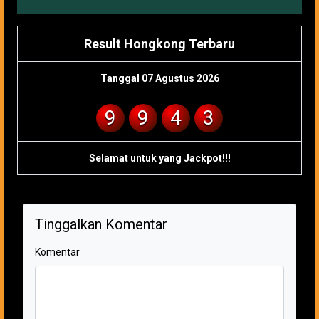
Result Hongkong Terbaru
Tanggal 07 Agustus 2026
9
9
4
3
Selamat untuk yang Jackpot!!!
Tinggalkan Komentar
Komentar