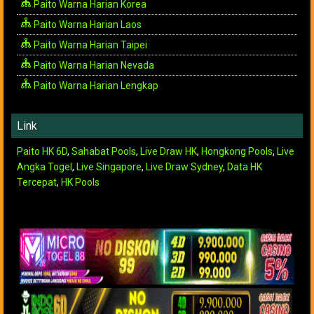
Paito Warna Harian Korea
Paito Warna Harian Laos
Paito Warna Harian Taipei
Paito Warna Harian Nevada
Paito Warna Harian Lengkap
Link
Paito HK 6D
,
Sahabat Pools
,
Live Draw HK
,
Hongkong Pools
,
Live
Angka Togel
,
Live Singapore
,
Live Draw Sydney
,
Data HK
Tercepat
,
HK Pools