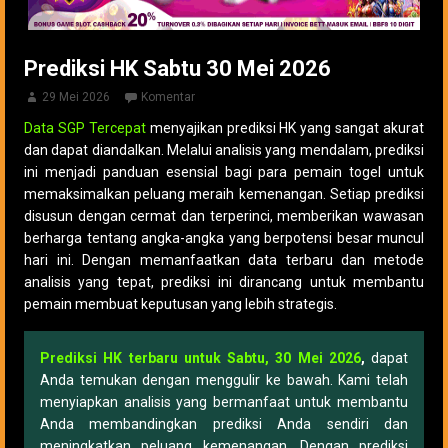
Prediksi HK Sabtu 30 Mei 2026
29 Mei 2026
Komentar
Data SGP Tercepat
menyajikan prediksi HK yang sangat akurat
dan dapat diandalkan. Melalui analisis yang mendalam, prediksi
ini menjadi panduan esensial bagi para pemain togel untuk
memaksimalkan peluang meraih kemenangan. Setiap prediksi
disusun dengan cermat dan terperinci, memberikan wawasan
berharga tentang angka-angka yang berpotensi besar muncul
hari ini. Dengan memanfaatkan data terbaru dan metode
analisis yang tepat, prediksi ini dirancang untuk membantu
pemain membuat keputusan yang lebih strategis.
Prediksi HK terbaru untuk Sabtu, 30 Mei 2026
,
dapat
Anda temukan dengan menggulir ke bawah. Kami telah
menyiapkan analisis yang bermanfaat untuk membantu
Anda membandingkan prediksi Anda sendiri dan
meningkatkan peluang kemenangan. Dengan prediksi