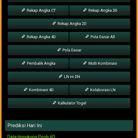
Rekap Angka CT
Rekap Angka 3D
Rekap Angka 2D
Rekap Angka 4D
Pola Dasar All
Pola Dasar
Pembalik Angka
Multi Kombinasi
LN vs DN
Kombinasi 4D
Kolaborasi LN
Kalkulator Togel
Prediksi Hari Ini
Data Hongkong Pools 6D