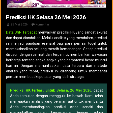
Prediksi HK Selasa 26 Mei 2026
25 Mei 2026
Komentar
Data SGP Tercepat
menyajikan prediksi HK yang sangat akurat
dan dapat diandalkan. Melalui analisis yang mendalam, prediksi
ini menjadi panduan esensial bagi para pemain togel untuk
memaksimalkan peluang meraih kemenangan. Setiap prediksi
disusun dengan cermat dan terperinci, memberikan wawasan
berharga tentang angka-angka yang berpotensi besar muncul
hari ini. Dengan memanfaatkan data terbaru dan metode
analisis yang tepat, prediksi ini dirancang untuk membantu
pemain membuat keputusan yang lebih strategis.
Prediksi HK terbaru untuk Selasa, 26 Mei 2026
,
dapat
Anda temukan dengan menggulir ke bawah. Kami telah
menyiapkan analisis yang bermanfaat untuk membantu
Anda membandingkan prediksi Anda sendiri dan
meningkatkan peluang kemenangan. Dengan prediksi