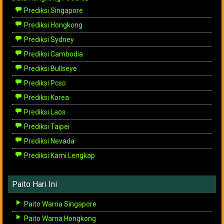
Prediksi Singapore
Prediksi Hongkong
Prediksi Sydney
Prediksi Cambodia
Prediksi Bullseye
Prediksi Pcso
Prediksi Korea
Prediksi Laos
Prediksi Taipei
Prediksi Nevada
Prediksi Kami Lengkap
Paito Hari Ini
Paito Warna Singapore
Paito Warna Hongkong