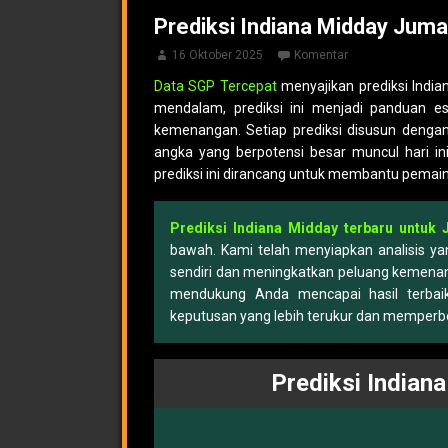
Prediksi Indiana Midday Jum
16 Oktober 2025
Komentar
Data SGP Tercepat
menyajikan prediksi India
mendalam, prediksi ini menjadi panduan e
kemenangan. Setiap prediksi disusun denga
angka yang berpotensi besar muncul hari i
prediksi ini dirancang untuk membantu pemain
Prediksi Indiana Midday terbaru untuk 
bawah. Kami telah menyiapkan analisis 
sendiri dan meningkatkan peluang kemenan
mendukung Anda mencapai hasil terbaik
keputusan yang lebih terukur dan memperb
Prediksi Indian