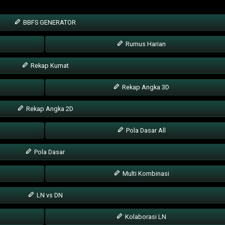
BBFS GENERATOR
Rumus Harian
Rekap Kumat
Rekap Angka 3D
Rekap Angka 2D
Pola Dasar All
Pola Dasar
Multi Kombinasi
LN vs DN
Kolaborasi LN