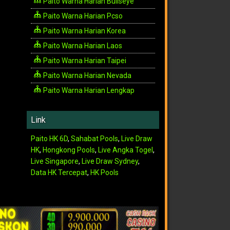
Paito Warna Harian Bullseye
Paito Warna Harian Pcso
Paito Warna Harian Korea
Paito Warna Harian Laos
Paito Warna Harian Taipei
Paito Warna Harian Nevada
Paito Warna Harian Lengkap
Link
Paito HK 6D
,
Sahabat Pools
,
Live Draw
HK
,
Hongkong Pools
,
Live Angka Togel
,
Live Singapore
,
Live Draw Sydney
,
Data HK Tercepat
,
HK Pools