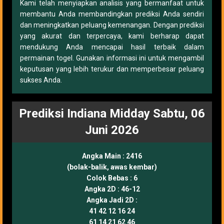
Kami telah menyiapkan analisis yang bermanfaat untuk
membantu Anda membandingkan prediksi Anda sendiri
dan meningkatkan peluang kemenangan. Dengan prediksi
yang akurat dan terpercaya, kami berharap dapat
mendukung Anda mencapai hasil terbaik dalam
permainan togel. Gunakan informasi ini untuk mengambil
keputusan yang lebih terukur dan memperbesar peluang
sukses Anda.
Prediksi Indiana Midday Sabtu, 06
Juni 2026
Angka Main :
2416
(bolak-balik, awas kembar)
Colok Bebas :
6
Angka 2D :
46-12
Angka Jadi 2D :
41 42 12 16 24
61 14 21 62 46