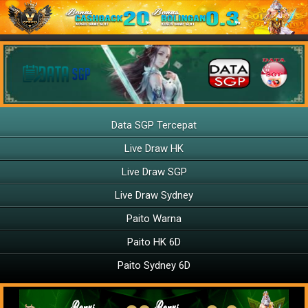
Data SGP Tercepat
Live Draw HK
Live Draw SGP
Live Draw Sydney
Paito Warna
Paito HK 6D
Paito Sydney 6D