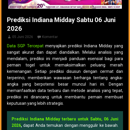
Prediksi Indiana Midday Sabtu 06 Juni
2026
05 Juni 2026
Komentar
Data SGP Tercepat
menyajikan prediksi Indiana Midday yang
sangat akurat dan dapat diandalkan. Melalui analisis yang
mendalam, prediksi ini menjadi panduan esensial bagi para
pemain togel untuk memaksimalkan peluang meraih
kemenangan. Setiap prediksi disusun dengan cermat dan
terperinci, memberikan wawasan berharga tentang angka-
angka yang berpotensi besar muncul hari ini. Dengan
memanfaatkan data terbaru dan metode analisis yang tepat,
prediksi ini dirancang untuk membantu pemain membuat
keputusan yang lebih strategis.
Prediksi Indiana Midday terbaru untuk Sabtu, 06 Juni
2026
,
dapat Anda temukan dengan menggulir ke bawah.