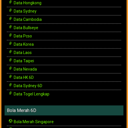
Data Hongkong
Data Sydney
Data Cambodia
Data Bullseye
Data Pcso
Data Korea
Data Laos
Data Taipei
Data Nevada
Data HK 6D
Data Sydney 6D
Data Togel Lengkap
Bola Merah 6D
Bola Merah Singapore