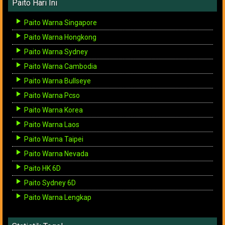
Paito Hari Ini
Paito Warna Singapore
Paito Warna Hongkong
Paito Warna Sydney
Paito Warna Cambodia
Paito Warna Bullseye
Paito Warna Pcso
Paito Warna Korea
Paito Warna Laos
Paito Warna Taipei
Paito Warna Nevada
Paito HK 6D
Paito Sydney 6D
Paito Warna Lengkap