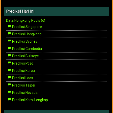
Prediksi Hari Ini
Data Hongkong Pools 6D
Prediksi Singapore
Prediksi Hongkong
Prediksi Sydney
Prediksi Cambodia
Prediksi Bullseye
Prediksi Pcso
Prediksi Korea
Prediksi Laos
Prediksi Taipei
Prediksi Nevada
Prediksi Kami Lengkap