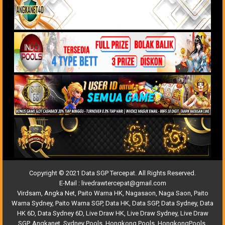
Copyright © 2021 Data SGP Tercepat. All Rights Reserved.
E-Mail :
livedrawtercepat@gmail.com
Virdsam
,
Angka Net
,
Paito Warna HK
,
Nagasaon
,
Naga Saon
,
Paito
Warna Sydney
,
Paito Warna SGP
,
Data HK
,
Data SGP
,
Data Sydney
,
Data
HK 6D
,
Data Sydney 6D
,
Live Draw HK
,
Live Draw Sydney
,
Live Draw
SGP
,
Angkanet
,
Sydney Pools
,
Hongkong Pools
,
HongkongPools
,