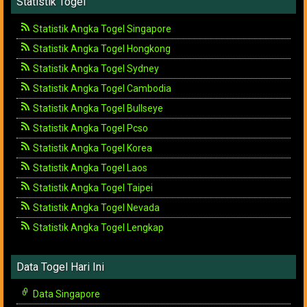
Statistik Togel
Statistik Angka Togel Singapore
Statistik Angka Togel Hongkong
Statistik Angka Togel Sydney
Statistik Angka Togel Cambodia
Statistik Angka Togel Bullseye
Statistik Angka Togel Pcso
Statistik Angka Togel Korea
Statistik Angka Togel Laos
Statistik Angka Togel Taipei
Statistik Angka Togel Nevada
Statistik Angka Togel Lengkap
Data Togel Hari Ini
Data Singapore