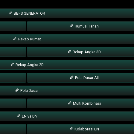
BBFS GENERATOR
Rumus Harian
Rekap Kumat
Rekap Angka 3D
Rekap Angka 2D
Pola Dasar All
Pola Dasar
Multi Kombinasi
LN vs DN
Kolaborasi LN