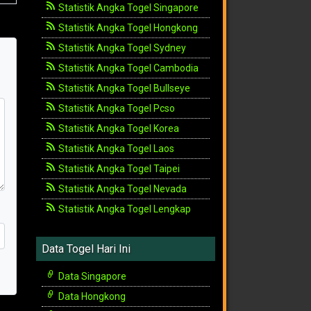
Statistik Angka Togel Singapore
Statistik Angka Togel Hongkong
Statistik Angka Togel Sydney
Statistik Angka Togel Cambodia
Statistik Angka Togel Bullseye
Statistik Angka Togel Pcso
Statistik Angka Togel Korea
Statistik Angka Togel Laos
Statistik Angka Togel Taipei
Statistik Angka Togel Nevada
Statistik Angka Togel Lengkap
Data Togel Hari Ini
Data Singapore
Data Hongkong