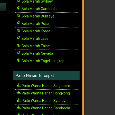
Bola Merah Sydney
Bola Merah Cambodia
Bola Merah Bullseye
Bola Merah Pcso
Bola Merah Korea
Bola Merah Laos
Bola Merah Taipei
Bola Merah Nevada
Bola Merah Togel Lengkap
Paito Harian Tercepat
Paito Warna Harian Singapore
Paito Warna Harian Hongkong
Paito Warna Harian Sydney
Paito Warna Harian Cambodia