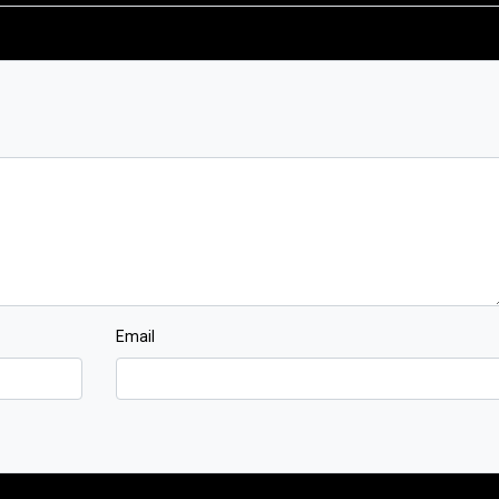
Email