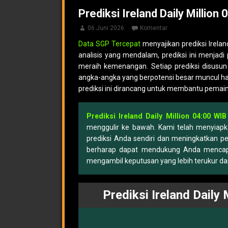
Prediksi Ireland Daily Millio
06 Juni 2026
Komentar
Data SGP Tercepat
menyajikan prediksi Irelan
analisis yang mendalam, prediksi ini menja
meraih kemenangan. Setiap prediksi disusu
angka-angka yang berpotensi besar muncul har
prediksi ini dirancang untuk membantu pemain
Prediksi Ireland Daily Million 04:00 WI
menggulir ke bawah. Kami telah menyia
prediksi Anda sendiri dan meningkatkan p
berharap dapat mendukung Anda mencapai 
mengambil keputusan yang lebih terukur d
Prediksi Ireland Daily