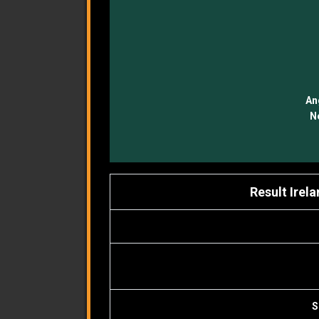
An
N
Result Irel
S