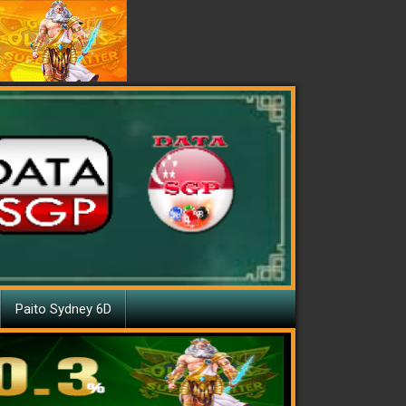
Paito Sydney 6D