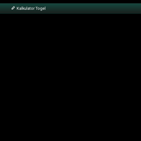
Kalkulator Togel