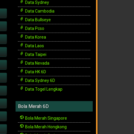
Data Sydney
Data Cambodia
Data Bullseye
Data Pcso
Data Korea
Data Laos
Data Taipei
Data Nevada
Data HK 6D
Data Sydney 6D
Data Togel Lengkap
Bola Merah 6D
Bola Merah Singapore
Bola Merah Hongkong