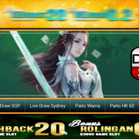
 Draw SGP
Live Draw Sydney
Paito Warna
Paito HK 6D