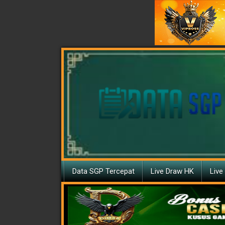
Data SGP Tercepat
Live Draw HK
Live