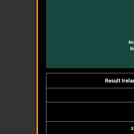
An
N
Result Irel
S