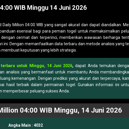
n 04:00 WIB Minggu 14 Juni 2026
d Daily Million 04:00 WIB yang sangat akurat dan dapat diandalkan. Mel
di panduan esensial bagi para pemain togel untuk memaksimalkan pel
n dengan cermat dan terperinci, memberikan wawasan berharga ten
i ini. Dengan memanfaatkan data terbaru dan metode analisis yang te
 membuat keputusan yang lebih strategis.
B terbaru untuk Minggu, 14 Juni 2026
,
dapat Anda temukan deng
pkan analisis yang bermanfaat untuk membantu Anda membandingk
eluang kemenangan. Dengan prediksi yang akurat dan terpercaya, ka
hasil terbaik dalam permainan togel. Gunakan informasi ini unt
an memperbesar peluang sukses Anda.
 Million 04:00 WIB Minggu, 14 Juni 2026
Angka Main :
4032