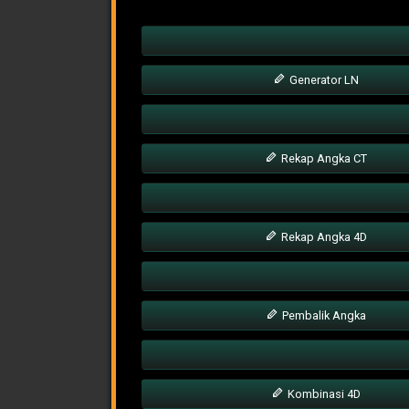
Generator LN
Rekap Angka CT
Rekap Angka 4D
Pembalik Angka
Kombinasi 4D