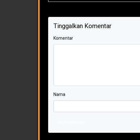
Tinggalkan Komentar
Komentar
Nama
Kirim Komentar