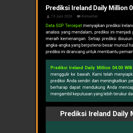
Prediksi Ireland Daily Millio
13 Juni 2026
Komentar
Data SGP Tercepat
menyajikan prediksi Irelan
analisis yang mendalam, prediksi ini menja
meraih kemenangan. Setiap prediksi disusu
angka-angka yang berpotensi besar muncul har
prediksi ini dirancang untuk membantu pemain
Prediksi Ireland Daily Million 04:00 WI
menggulir ke bawah. Kami telah menyia
prediksi Anda sendiri dan meningkatkan p
berharap dapat mendukung Anda mencapai 
mengambil keputusan yang lebih terukur d
Prediksi Ireland Daily