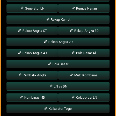
Generator LN
Rumus Harian
Rekap Kumat
Rekap Angka CT
Rekap Angka 3D
Rekap Angka 2D
Rekap Angka 4D
Pola Dasar All
Pola Dasar
Pembalik Angka
Multi Kombinasi
LN vs DN
Kombinasi 4D
Kolaborasi LN
Kalkulator Togel