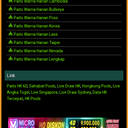
Paito Warna Harian Cambodia
Paito Warna Harian Bullseye
Paito Warna Harian Pcso
Paito Warna Harian Korea
Paito Warna Harian Laos
Paito Warna Harian Taipei
Paito Warna Harian Nevada
Paito Warna Harian Lengkap
Link
Paito HK 6D
,
Sahabat Pools
,
Live Draw HK
,
Hongkong Pools
,
Live
Angka Togel
,
Live Singapore
,
Live Draw Sydney
,
Data HK
Tercepat
,
HK Pools