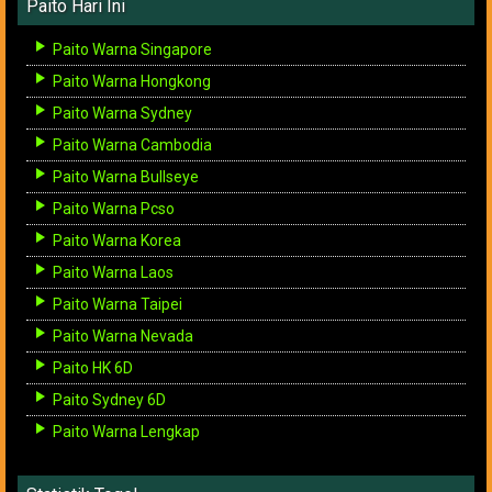
Paito Hari Ini
Paito Warna Singapore
Paito Warna Hongkong
Paito Warna Sydney
Paito Warna Cambodia
Paito Warna Bullseye
Paito Warna Pcso
Paito Warna Korea
Paito Warna Laos
Paito Warna Taipei
Paito Warna Nevada
Paito HK 6D
Paito Sydney 6D
Paito Warna Lengkap