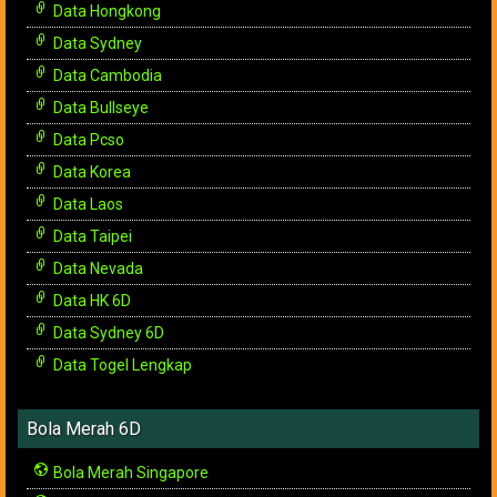
Data Hongkong
Data Sydney
Data Cambodia
Data Bullseye
Data Pcso
Data Korea
Data Laos
Data Taipei
Data Nevada
Data HK 6D
Data Sydney 6D
Data Togel Lengkap
Bola Merah 6D
Bola Merah Singapore