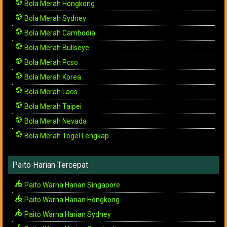
Bola Merah Hongkong
Bola Merah Sydney
Bola Merah Cambodia
Bola Merah Bullseye
Bola Merah Pcso
Bola Merah Korea
Bola Merah Laos
Bola Merah Taipei
Bola Merah Nevada
Bola Merah Togel Lengkap
Paito Harian Tercepat
Paito Warna Harian Singapore
Paito Warna Harian Hongkong
Paito Warna Harian Sydney