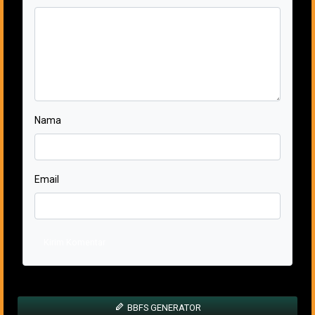
Nama
Email
Kirim Komentar
BBFS GENERATOR