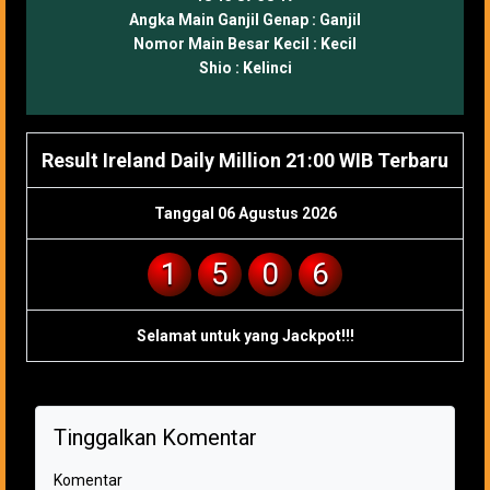
Angka Main Ganjil Genap :
Ganjil
Nomor Main Besar Kecil :
Kecil
Shio :
Kelinci
Result Ireland Daily Million 21:00 WIB Terbaru
Tanggal 06 Agustus 2026
1
5
0
6
Selamat untuk yang Jackpot!!!
Tinggalkan Komentar
Komentar