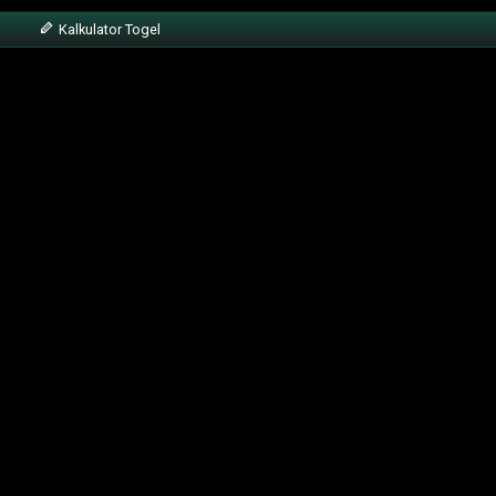
Kalkulator Togel