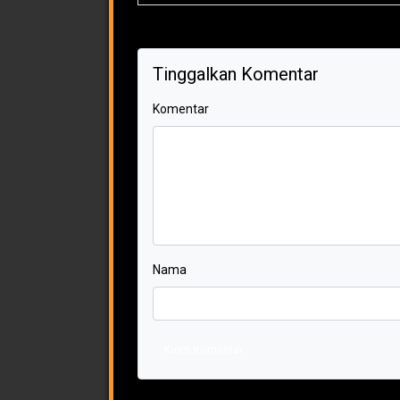
Tinggalkan Komentar
Komentar
Nama
Kirim Komentar