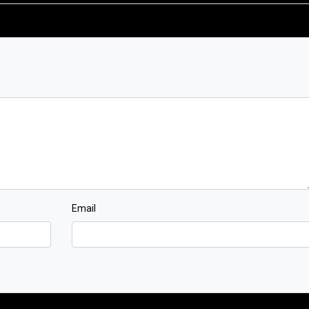
Email