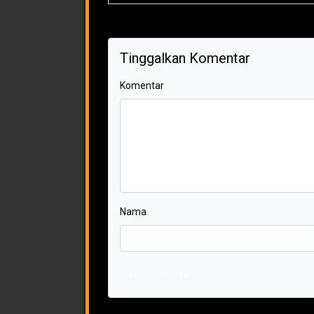
Tinggalkan Komentar
Komentar
Nama
Kirim Komentar