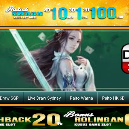
 Draw SGP
Live Draw Sydney
Paito Warna
Paito HK 6D