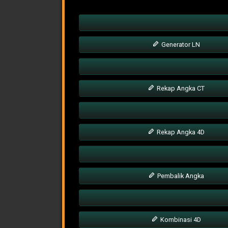
Generator LN
Rekap Angka CT
Rekap Angka 4D
Pembalik Angka
Kombinasi 4D