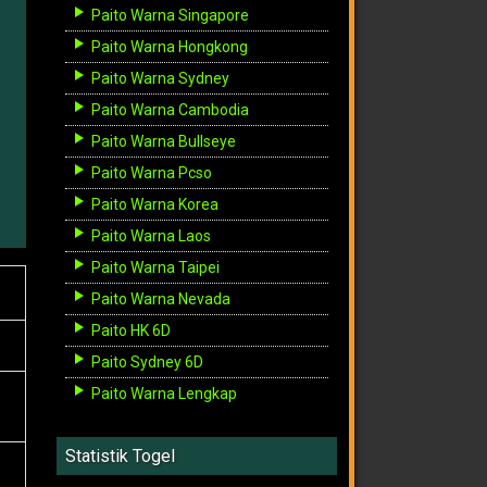
Paito Warna Singapore
Paito Warna Hongkong
Paito Warna Sydney
Paito Warna Cambodia
Paito Warna Bullseye
Paito Warna Pcso
Paito Warna Korea
Paito Warna Laos
Paito Warna Taipei
Paito Warna Nevada
Paito HK 6D
Paito Sydney 6D
Paito Warna Lengkap
Statistik Togel