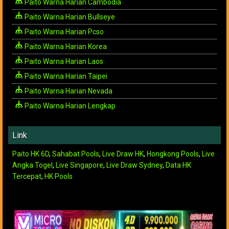
Paito Warna Harian Cambodia
Paito Warna Harian Bullseye
Paito Warna Harian Pcso
Paito Warna Harian Korea
Paito Warna Harian Laos
Paito Warna Harian Taipei
Paito Warna Harian Nevada
Paito Warna Harian Lengkap
Link
Paito HK 6D
,
Sahabat Pools
,
Live Draw HK
,
Hongkong Pools
,
Live
Angka Togel
,
Live Singapore
,
Live Draw Sydney
,
Data HK
Tercepat
,
HK Pools