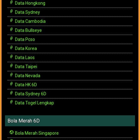
Data Hongkong
Data Sydney
Data Cambodia
Data Bullseye
Data Pcso
Data Korea
Data Laos
Data Taipei
Data Nevada
Data HK 6D
Data Sydney 6D
Data Togel Lengkap
Bola Merah 6D
Bola Merah Singapore