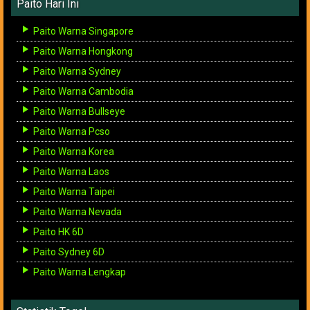
Paito Hari Ini
Paito Warna Singapore
Paito Warna Hongkong
Paito Warna Sydney
Paito Warna Cambodia
Paito Warna Bullseye
Paito Warna Pcso
Paito Warna Korea
Paito Warna Laos
Paito Warna Taipei
Paito Warna Nevada
Paito HK 6D
Paito Sydney 6D
Paito Warna Lengkap