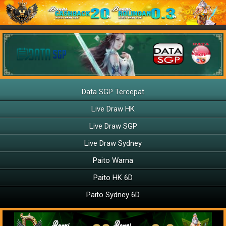
Data SGP Tercepat
Live Draw HK
Live Draw SGP
Live Draw Sydney
Paito Warna
Paito HK 6D
Paito Sydney 6D