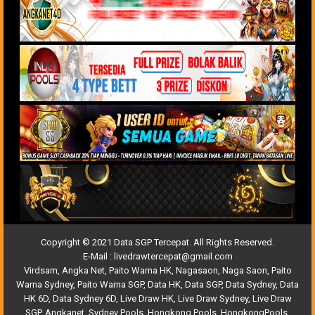
Copyright © 2021 Data SGP Tercepat. All Rights Reserved.
E-Mail :
livedrawtercepat@gmail.com
Virdsam
,
Angka Net
,
Paito Warna HK
,
Nagasaon
,
Naga Saon
,
Paito
Warna Sydney
,
Paito Warna SGP
,
Data HK
,
Data SGP
,
Data Sydney
,
Data
HK 6D
,
Data Sydney 6D
,
Live Draw HK
,
Live Draw Sydney
,
Live Draw
SGP
,
Angkanet
,
Sydney Pools
,
Hongkong Pools
,
HongkongPools
,