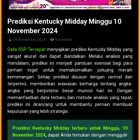
Prediksi Kentucky Midday Minggu 10
November 2024
09 November 2024
Komentar
Data SGP Tercepat
menyajikan prediksi Kentucky Midday yang
sangat akurat dan dapat diandalkan. Melalui analisis yang
mendalam, prediksi ini menjadi panduan esensial bagi para
pemain togel untuk memaksimalkan peluang meraih
kemenangan. Setiap prediksi disusun dengan cermat dan
terperinci, memberikan wawasan berharga tentang angka-
angka yang berpotensi besar muncul hari ini. Dengan
memanfaatkan data terbaru dan metode analisis yang tepat,
prediksi ini dirancang untuk membantu pemain membuat
keputusan yang lebih strategis.
Prediksi Kentucky Midday terbaru untuk Minggu, 10
November 2024
,
dapat Anda temukan dengan menggulir