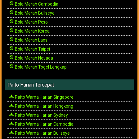
Bola Merah Cambodia
Bola Merah Bullseye
Bola Merah Pcso
Bola Merah Korea
Bola Merah Laos
Bola Merah Taipei
Bola Merah Nevada
Bola Merah Togel Lengkap
Paito Harian Tercepat
Paito Warna Harian Singapore
Paito Warna Harian Hongkong
Paito Warna Harian Sydney
Paito Warna Harian Cambodia
Paito Warna Harian Bullseye