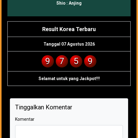
Shio :
Anjing
Result Korea Terbaru
Tanggal 07 Agustus 2026
9
7
5
9
Selamat untuk yang Jackpot!!!
Tinggalkan Komentar
Komentar