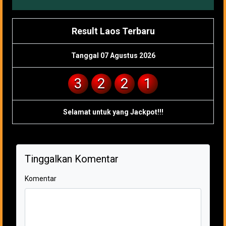
Result Laos Terbaru
Tanggal 07 Agustus 2026
3
2
2
1
Selamat untuk yang Jackpot!!!
Tinggalkan Komentar
Komentar