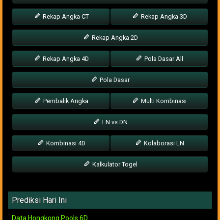
Rekap Angka CT
Rekap Angka 3D
Rekap Angka 2D
Rekap Angka 4D
Pola Dasar All
Pola Dasar
Pembalik Angka
Multi Kombinasi
LN vs DN
Kombinasi 4D
Kolaborasi LN
Kalkulator Togel
Prediksi Hari Ini
Data Hongkong Pools 6D