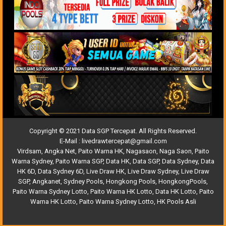
Copyright © 2021 Data SGP Tercepat. All Rights Reserved.
E-Mail :
livedrawtercepat@gmail.com
Virdsam
,
Angka Net
,
Paito Warna HK
,
Nagasaon
,
Naga Saon
,
Paito
Warna Sydney
,
Paito Warna SGP
,
Data HK
,
Data SGP
,
Data Sydney
,
Data
HK 6D
,
Data Sydney 6D
,
Live Draw HK
,
Live Draw Sydney
,
Live Draw
SGP
,
Angkanet
,
Sydney Pools
,
Hongkong Pools
,
HongkongPools
,
Paito Warna Sydney Lotto
,
Paito Warna HK Lotto
,
Data HK Lotto
,
Paito
Warna HK Lotto
,
Paito Warna Sydney Lotto
,
HK Pools Asli