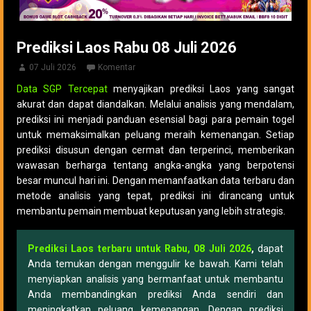
Prediksi Laos Rabu 08 Juli 2026
07 Juli 2026
Komentar
Data SGP Tercepat
menyajikan prediksi Laos yang sangat
akurat dan dapat diandalkan. Melalui analisis yang mendalam,
prediksi ini menjadi panduan esensial bagi para pemain togel
untuk memaksimalkan peluang meraih kemenangan. Setiap
prediksi disusun dengan cermat dan terperinci, memberikan
wawasan berharga tentang angka-angka yang berpotensi
besar muncul hari ini. Dengan memanfaatkan data terbaru dan
metode analisis yang tepat, prediksi ini dirancang untuk
membantu pemain membuat keputusan yang lebih strategis.
Prediksi Laos terbaru untuk Rabu, 08 Juli 2026
,
dapat
Anda temukan dengan menggulir ke bawah. Kami telah
menyiapkan analisis yang bermanfaat untuk membantu
Anda membandingkan prediksi Anda sendiri dan
meningkatkan peluang kemenangan. Dengan prediksi