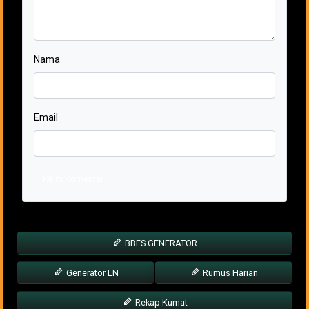
Nama
Email
Kirim Komentar
BBFS GENERATOR
Generator LN
Rumus Harian
Rekap Kumat