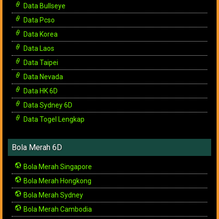
Data Bullseye
Data Pcso
Data Korea
Data Laos
Data Taipei
Data Nevada
Data HK 6D
Data Sydney 6D
Data Togel Lengkap
Bola Merah 6D
Bola Merah Singapore
Bola Merah Hongkong
Bola Merah Sydney
Bola Merah Cambodia