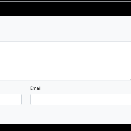
Email