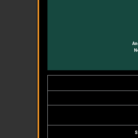
An
N
S