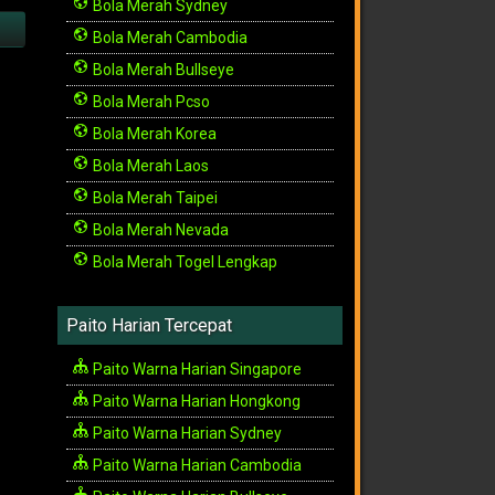
Bola Merah Sydney
Bola Merah Cambodia
Bola Merah Bullseye
Bola Merah Pcso
Bola Merah Korea
Bola Merah Laos
Bola Merah Taipei
Bola Merah Nevada
Bola Merah Togel Lengkap
Paito Harian Tercepat
Paito Warna Harian Singapore
Paito Warna Harian Hongkong
Paito Warna Harian Sydney
Paito Warna Harian Cambodia