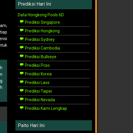
Prediksi Hari Ini
Data Hongkong Pools 6D
Prediksi Singapore
lam,
Prediksi Hongkong
tiap
ensi
Prediksi Sydney
ntuk
Prediksi Cambodia
Prediksi Bullseye
Prediksi Pcso
ah
Prediksi Korea
an
ng
Prediksi Laos
ih
Prediksi Taipei
Prediksi Nevada
Prediksi Kami Lengkap
Paito Hari Ini