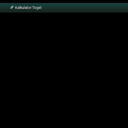
Kalkulator Togel