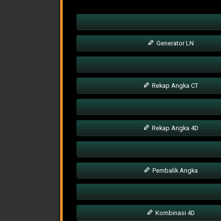
Generator LN
Rekap Angka CT
Rekap Angka 4D
Pembalik Angka
Kombinasi 4D