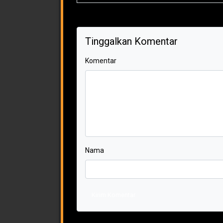
Tinggalkan Komentar
Komentar
Nama
Kirim Komentar