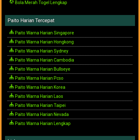
Bola Merah Togel Lengkap
Paito Harian Tercepat
Paito Warna Harian Singapore
Paito Warna Harian Hongkong
Paito Warna Harian Sydney
Paito Warna Harian Cambodia
Paito Warna Harian Bullseye
Paito Warna Harian Pcso
Paito Warna Harian Korea
Paito Warna Harian Laos
Paito Warna Harian Taipei
Paito Warna Harian Nevada
Paito Warna Harian Lengkap