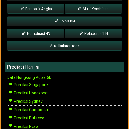
Pembalik Angka
Multi Kombinasi
LN vs DN
Kombinasi 4D
Kolaborasi LN
Kalkulator Togel
Prediksi Hari Ini
Data Hongkong Pools 6D
Prediksi Singapore
Prediksi Hongkong
Prediksi Sydney
Prediksi Cambodia
Prediksi Bullseye
Prediksi Pcso