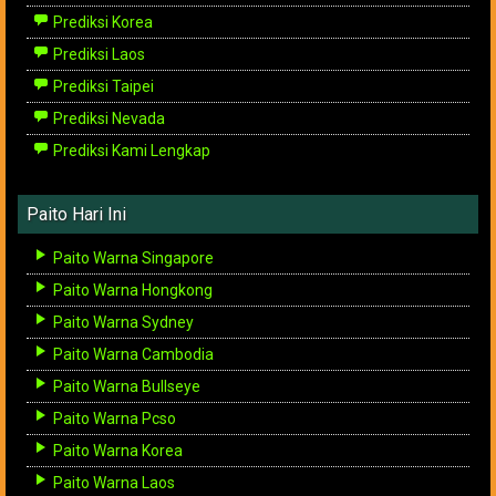
Prediksi Korea
Prediksi Laos
Prediksi Taipei
Prediksi Nevada
Prediksi Kami Lengkap
Paito Hari Ini
Paito Warna Singapore
Paito Warna Hongkong
Paito Warna Sydney
Paito Warna Cambodia
Paito Warna Bullseye
Paito Warna Pcso
Paito Warna Korea
Paito Warna Laos