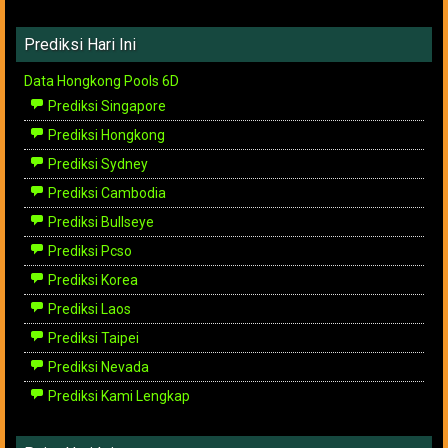
Prediksi Hari Ini
Data Hongkong Pools 6D
Prediksi Singapore
Prediksi Hongkong
Prediksi Sydney
Prediksi Cambodia
Prediksi Bullseye
Prediksi Pcso
Prediksi Korea
Prediksi Laos
Prediksi Taipei
Prediksi Nevada
Prediksi Kami Lengkap