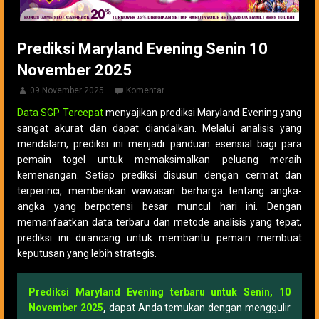
Prediksi Maryland Evening Senin 10
November 2025
09 November 2025
Komentar
Data SGP Tercepat
menyajikan prediksi Maryland Evening yang
sangat akurat dan dapat diandalkan. Melalui analisis yang
mendalam, prediksi ini menjadi panduan esensial bagi para
pemain togel untuk memaksimalkan peluang meraih
kemenangan. Setiap prediksi disusun dengan cermat dan
terperinci, memberikan wawasan berharga tentang angka-
angka yang berpotensi besar muncul hari ini. Dengan
memanfaatkan data terbaru dan metode analisis yang tepat,
prediksi ini dirancang untuk membantu pemain membuat
keputusan yang lebih strategis.
Prediksi Maryland Evening terbaru untuk Senin, 10
November 2025
,
dapat Anda temukan dengan menggulir