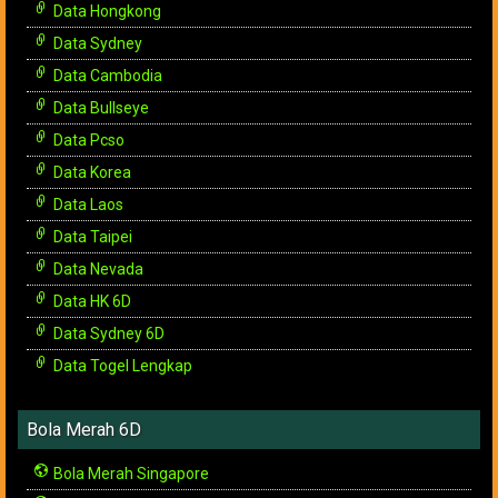
Data Hongkong
Data Sydney
Data Cambodia
Data Bullseye
Data Pcso
Data Korea
Data Laos
Data Taipei
Data Nevada
Data HK 6D
Data Sydney 6D
Data Togel Lengkap
Bola Merah 6D
Bola Merah Singapore