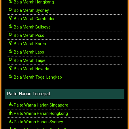
Bola Merah Hongkong
Bola Merah Sydney
Bola Merah Cambodia
Bola Merah Bullseye
Bola Merah Pcso
Bola Merah Korea
Bola Merah Laos
Bola Merah Taipei
Bola Merah Nevada
Bola Merah Togel Lengkap
Paito Harian Tercepat
Paito Warna Harian Singapore
Paito Warna Harian Hongkong
Paito Warna Harian Sydney