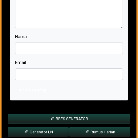
Nama
Email
Kirim Komentar
BBFS GENERATOR
Generator LN
Rumus Harian