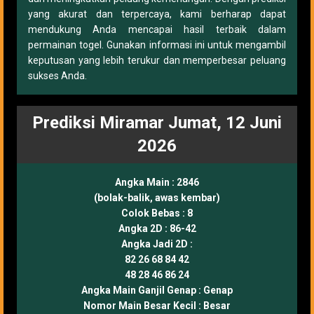
yang akurat dan terpercaya, kami berharap dapat
mendukung Anda mencapai hasil terbaik dalam
permainan togel. Gunakan informasi ini untuk mengambil
keputusan yang lebih terukur dan memperbesar peluang
sukses Anda.
Prediksi Miramar Jumat, 12 Juni
2026
Angka Main :
2846
(bolak-balik, awas kembar)
Colok Bebas :
8
Angka 2D :
86-42
Angka Jadi 2D :
82 26 68 84 42
48 28 46 86 24
Angka Main Ganjil Genap :
Genap
Nomor Main Besar Kecil :
Besar