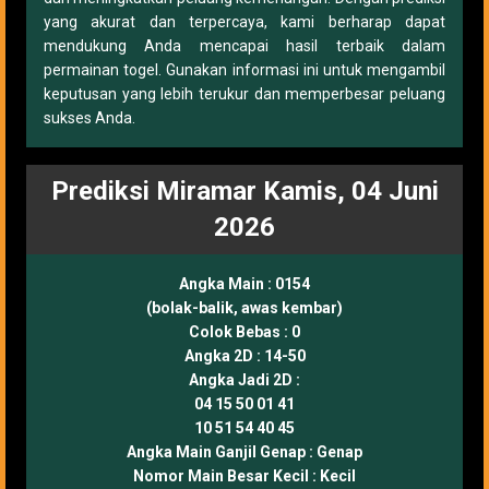
yang akurat dan terpercaya, kami berharap dapat
mendukung Anda mencapai hasil terbaik dalam
permainan togel. Gunakan informasi ini untuk mengambil
keputusan yang lebih terukur dan memperbesar peluang
sukses Anda.
Prediksi Miramar Kamis, 04 Juni
2026
Angka Main :
0154
(bolak-balik, awas kembar)
Colok Bebas :
0
Angka 2D :
14-50
Angka Jadi 2D :
04 15 50 01 41
10 51 54 40 45
Angka Main Ganjil Genap :
Genap
Nomor Main Besar Kecil :
Kecil