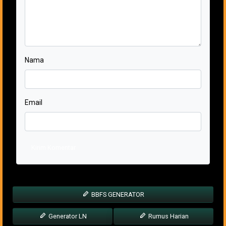
Nama
Email
Kirim Komentar
BBFS GENERATOR
Generator LN
Rumus Harian