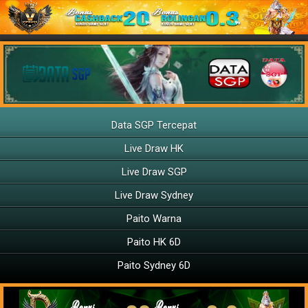
Data SGP Tercepat
Live Draw HK
Live Draw SGP
Live Draw Sydney
Paito Warna
Paito HK 6D
Paito Sydney 6D