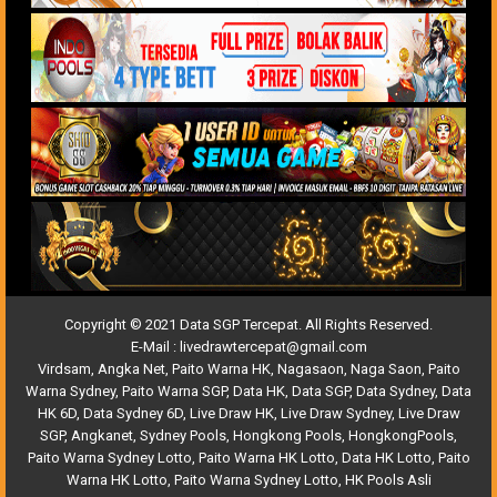
Copyright © 2021 Data SGP Tercepat. All Rights Reserved.
E-Mail :
livedrawtercepat@gmail.com
Virdsam
,
Angka Net
,
Paito Warna HK
,
Nagasaon
,
Naga Saon
,
Paito
Warna Sydney
,
Paito Warna SGP
,
Data HK
,
Data SGP
,
Data Sydney
,
Data
HK 6D
,
Data Sydney 6D
,
Live Draw HK
,
Live Draw Sydney
,
Live Draw
SGP
,
Angkanet
,
Sydney Pools
,
Hongkong Pools
,
HongkongPools
,
Paito Warna Sydney Lotto
,
Paito Warna HK Lotto
,
Data HK Lotto
,
Paito
Warna HK Lotto
,
Paito Warna Sydney Lotto
,
HK Pools Asli