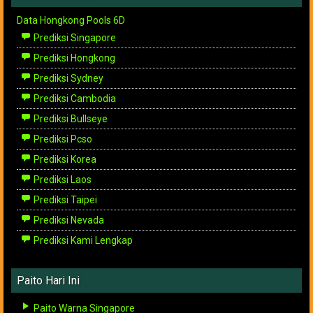
Data Hongkong Pools 6D
Prediksi Singapore
Prediksi Hongkong
Prediksi Sydney
Prediksi Cambodia
Prediksi Bullseye
Prediksi Pcso
Prediksi Korea
Prediksi Laos
Prediksi Taipei
Prediksi Nevada
Prediksi Kami Lengkap
Paito Hari Ini
Paito Warna Singapore