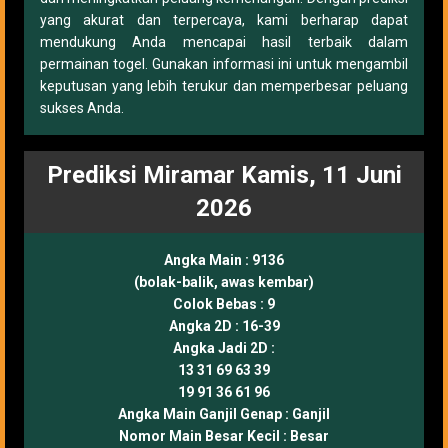
yang akurat dan terpercaya, kami berharap dapat
mendukung Anda mencapai hasil terbaik dalam
permainan togel. Gunakan informasi ini untuk mengambil
keputusan yang lebih terukur dan memperbesar peluang
sukses Anda.
Prediksi Miramar Kamis, 11 Juni
2026
Angka Main :
9136
(bolak-balik, awas kembar)
Colok Bebas :
9
Angka 2D :
16-39
Angka Jadi 2D :
13 31 69 63 39
19 91 36 61 96
Angka Main Ganjil Genap :
Ganjil
Nomor Main Besar Kecil :
Besar