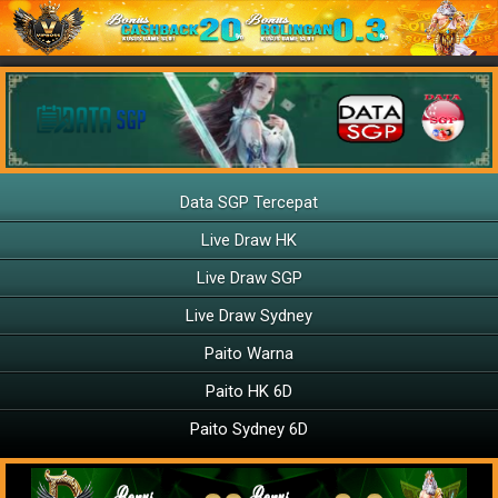
Data SGP Tercepat
Live Draw HK
Live Draw SGP
Live Draw Sydney
Paito Warna
Paito HK 6D
Paito Sydney 6D