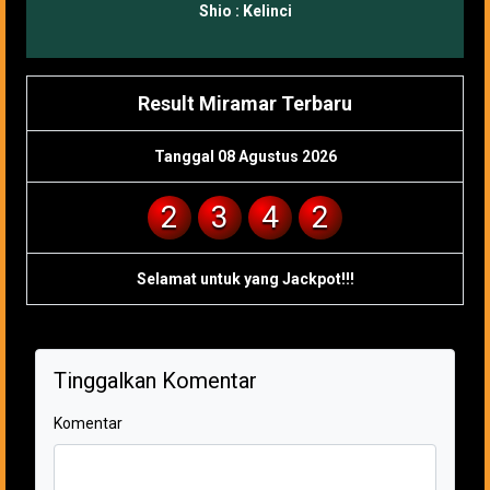
Shio :
Kelinci
Result Miramar Terbaru
Tanggal 08 Agustus 2026
2
3
4
2
Selamat untuk yang Jackpot!!!
Tinggalkan Komentar
Komentar