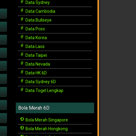
Data Sydney
Data Cambodia
Data Bullseye
Data Pcso
Data Korea
Data Laos
Data Taipei
Data Nevada
Data HK 6D
Data Sydney 6D
Data Togel Lengkap
Bola Merah 6D
Bola Merah Singapore
Bola Merah Hongkong