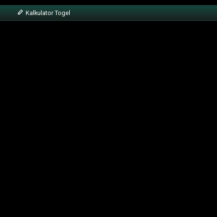
Kalkulator Togel