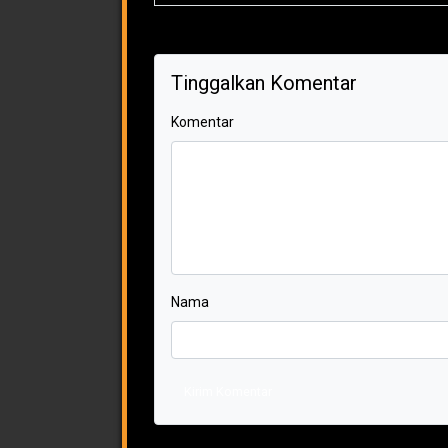
Tinggalkan Komentar
Komentar
Nama
Kirim Komentar