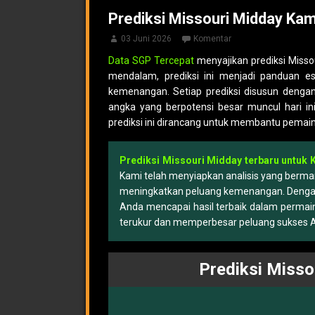
Prediksi Missouri Midday Kam
03 Juni 2026
Komentar
Data SGP Tercepat
menyajikan prediksi Missou
mendalam, prediksi ini menjadi panduan e
kemenangan. Setiap prediksi disusun denga
angka yang berpotensi besar muncul hari i
prediksi ini dirancang untuk membantu pemain
Prediksi Missouri Midday terbaru untuk 
Kami telah menyiapkan analisis yang berm
meningkatkan peluang kemenangan. Dengan 
Anda mencapai hasil terbaik dalam permain
terukur dan memperbesar peluang sukses 
Prediksi Misso