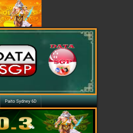
Paito Sydney 6D