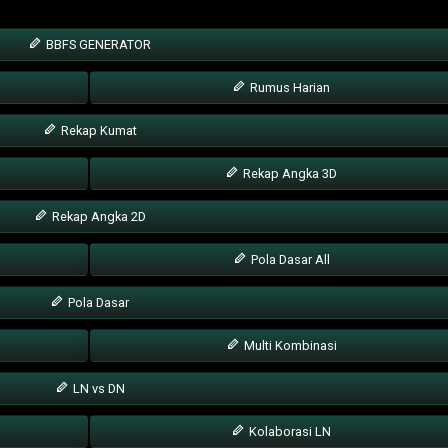
BBFS GENERATOR
Rumus Harian
Rekap Kumat
Rekap Angka 3D
Rekap Angka 2D
Pola Dasar All
Pola Dasar
Multi Kombinasi
LN vs DN
Kolaborasi LN