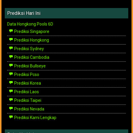
Prediksi Hari Ini
Data Hongkong Pools 6D
Prediksi Singapore
Prediksi Hongkong
Prediksi Sydney
Prediksi Cambodia
Prediksi Bullseye
Prediksi Pcso
Prediksi Korea
Prediksi Laos
Prediksi Taipei
Prediksi Nevada
Prediksi Kami Lengkap